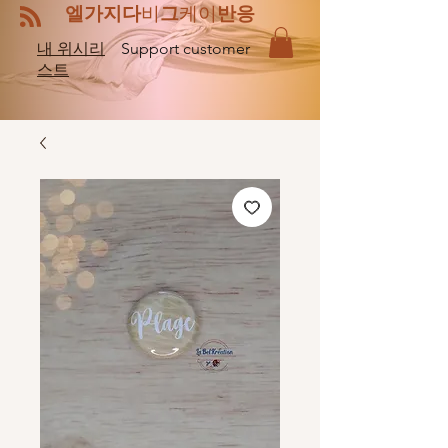
엘
비
케이
가지다
그
반응
내 위시리
Support customer
스트