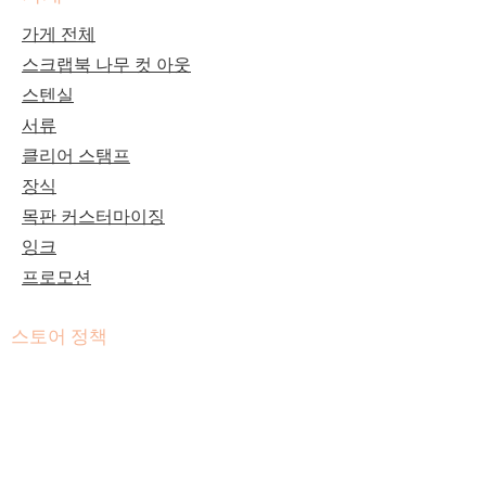
가게 전체
스크랩북 나무 컷 아웃
스텐실
서류
클리어 스탬프
장식
목판 커스터마이징
잉크
프로모션
스토어 정책
이용약관
배송 및 반품
도움이 필요하다