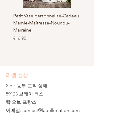
Petit Vase personnalisé-Cadeau
Pot à Biscuits personnali
Mamie-Maîtresse-Nounou-
céramique - Cadeau Ma
Marraine
Nounou-Maîtresse
가격
가격
€16.90
€23.50
라벨 생성
2 bis 동부 교착 상태
59123 브레이 듄스
탑 오브 프랑스
이메일:
contact@labelkreation.com