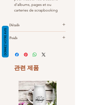
d'albums, pages et ou
carteries de scrapbooking
Détails
DONNEZ VOTRE AVIS
Matières : Tout En Métal Sauf Le Mylar
Poids
Pour Protéger l'image, Ce format est
composé d’un support plat
métallique au dos
Dimensions : 25mm
Fabrication Française et
Artisanal, Made in Bray dunes de
관련 제품
LaBelKréation designer by
VinceHScrap