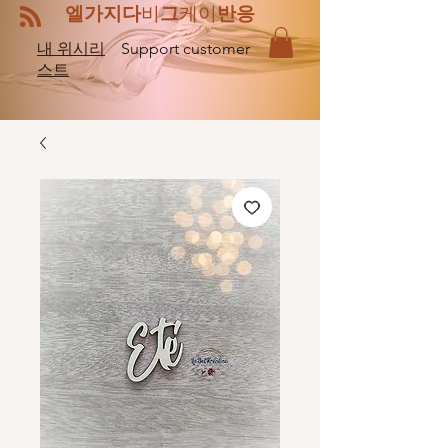
엘
비
케이
가지다
그
반응
내 위시리
Support customer
스트