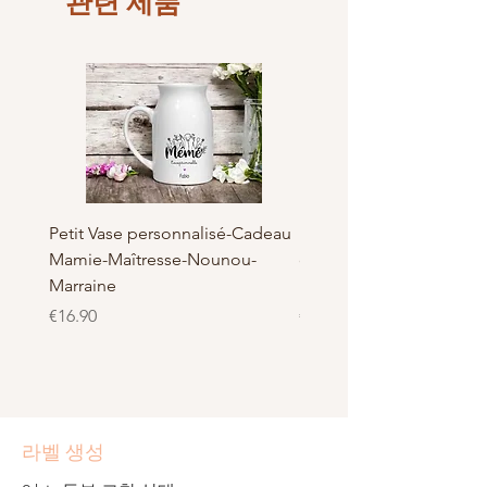
관련 제품
Fabrication Française et
Tout simplement car nous voulons de
Artisanal, Made in Bray dunes de
la qualité pour nos clients
LaBelKréation designer by
VinceHScrap
Petit Vase personnalisé-Cadeau
Pot à Biscuits personnali
Mamie-Maîtresse-Nounou-
céramique - Cadeau Ma
Marraine
Nounou-Maîtresse
가격
가격
€16.90
€23.50
라벨 생성