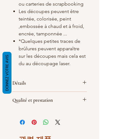
ou carteries de scrapbooking
Les découpes peuvent être
teintée, colorisée, peint
,embossée à chaud et à froid,
encrée, tamponnée ...
*Quelques petites traces de
brûlures peuvent apparaître
sur les découpes mais cela est
DONNEZ VOTRE AVIS
du au découpage laser.
Détails
Matières
: carton bois blanc/crème de
Qualité et prestation
1.5 d'épaisseur
Dimensions :
30X25mm
Par soucis de qualité de fabrication
(
les dimensions peuvent quelques
les découpes sont réalisé le jour de la
peu varier
)
commande, le délai de livraison peut
Largeur : 3 cm
être rallongé d'une demi-journée
Hauteur : 2.5cm
selon le type et la demande.