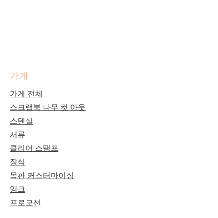
가게
가게 전체
스크랩북 나무 컷 아웃
스텐실
서류
클리어 스탬프
장식
목판 커스터마이징
잉크
프로모션