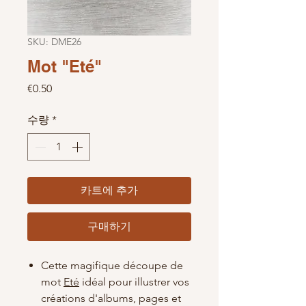
SKU: DME26
Mot "Eté"
가격
€0.50
수량
*
카트에 추가
구매하기
Cette magifique découpe de
mot
Eté
idéal pour illustrer vos
créations d'albums, pages et