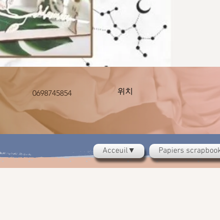
위치
0698745854
Acceuil▼
Papiers scrapbo