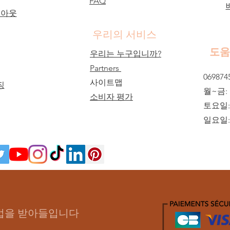
FAQ
 아웃
우리의 서비스
도움
우리는 누구입니까?
Partners
069874
사이트맵
징
월~금:
소비자 평가
토요일: 
일요일: 
방법을 받아들입니다