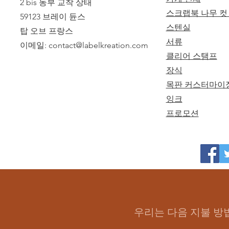
2 bis 동부 교착 상태
스크랩북 나무 컷
59123 브레이 듄스
스텐실
탑 오브 프랑스
서류
이메일:
contact@labelkreation.com
클리어 스탬프
장식
목판 커스터마이
잉크
프로모션
우리는 다음 지불 