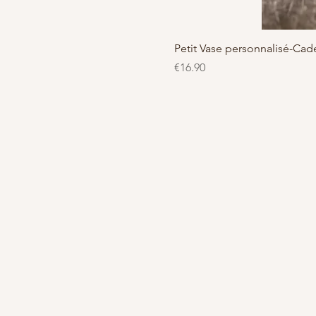
Petit Vase personnalisé-C
가격
€16.90