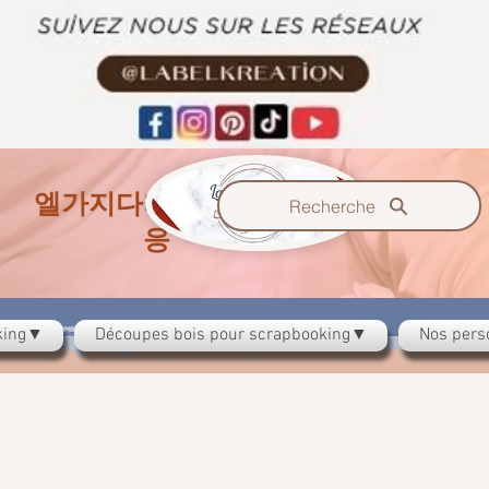
엘
비
케이
가지다
그
반
Recherche
응
oking▼
Découpes bois pour scrapbooking▼
Nos pers