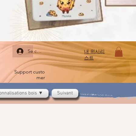
Se connecter
내 위시리
스트
Support custo
mer
onnalisations bois ▼
Suivant