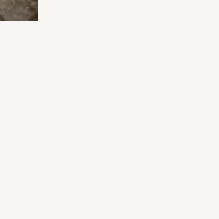
Pot à Biscuits personnalisé - en
가격
€23.50