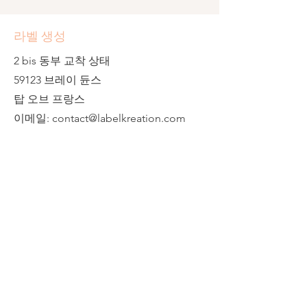
de pochoirs. Les produits Distress se
prêtent par excellence aux projets
라벨 생성
mixed media, associant divers
matériaux et techniques. Les
2 bis 동부 교착 상태
différents produits de la série Tim
Holtz Distress ont tous des propriétés
59123 브레이 듄스
uniques ; disponibles dans les mêmes
탑 오브 프랑스
couleurs, ils se combinent donc à
이메일:
contact@labelkreation.com
merveille. Le tampon encreur peut
être réencré avec le ré-encreur
correspondant, disponible
séparément, dans toutes les couleurs
Distress.