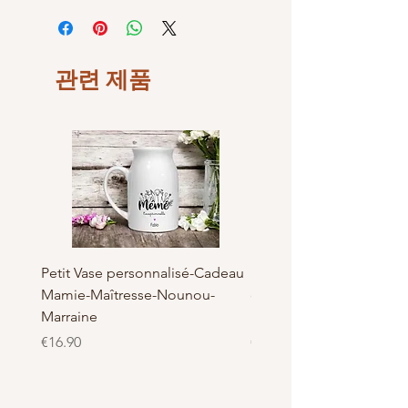
Tim Holtz Mini Distress Ink de Ranger
comprend des encres dye
inaltérables qui vous permettent de
créer des effets vintage réalistes sur
관련 제품
le papier, les photos, le bois et la
toile. Les encres dye sont connues
comme encres transparentes
aqueuses. Tout comme leur pendant
de plus grand format, les Distress
Mini ont un tampon encreur en feutre
surélevé, rempli d'encre, qui réagit à
l'eau. L'encre continue à réagir dès
que vous ajoutez de l'eau, même des
heures ou des jours plus tard.
Petit Vase personnalisé-Cadeau
Pot à Biscuits personnali
Distress Mini Ink est aussi bien
Mamie-Maîtresse-Nounou-
céramique - Cadeau Ma
disponible séparément qu’en lot.
Marraine
Nounou-Maîtresse
Grâce à ses propriétés, l'encre
가격
가격
inaltérable pour tampon convient à
€16.90
€23.50
des applications très diverses, comme
le tamponnage, les effets distress, les
mélanges, l'aquarelle et l’utilisation