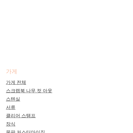
가게
가게 전체
스크랩북 나무 컷 아웃
스텐실
서류
클리어 스탬프
장식
목판 커스터마이징