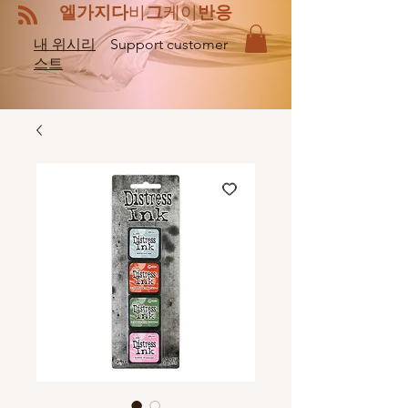
엘
비
케이
가지다
그
반응
내 위시리
Support customer
스트