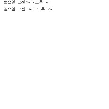
토요일: 오전 9시 - 오후 1시
일요일: 오전 10시 - 오후 12시
우리는 다음 지불 방법을 받아들입니다
© 2022 by LaBelKréation & Designer by VinceH,
판권 소유