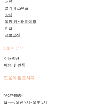
서류
클리어 스탬프
장식
목판 커스터마이징
잉크
프로모션
스토어 정책
이용약관
배송 및 반품
도움이 필요하다
0698745854
월~금: 오전 9시~오후 5시