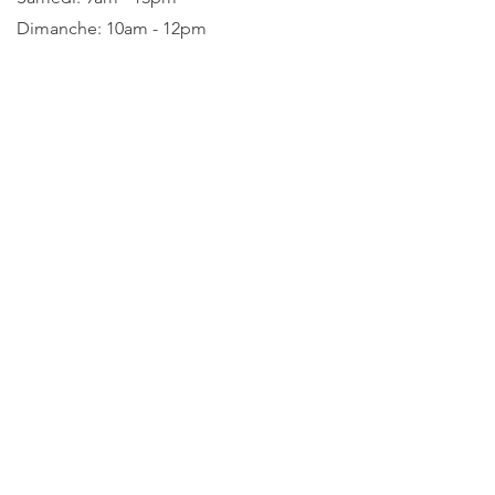
Dimanche: 10am - 12pm
Nous acceptons les modes de paiement
suivants
©
2020-2026
by LaBelKréation & Designer par
VinceH , Tous droits réservés