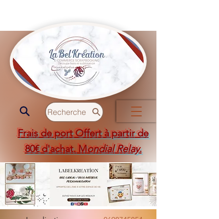
Recherche
Frais de port Offert à partir de
80€ d'achat. M
ondial Relay
.