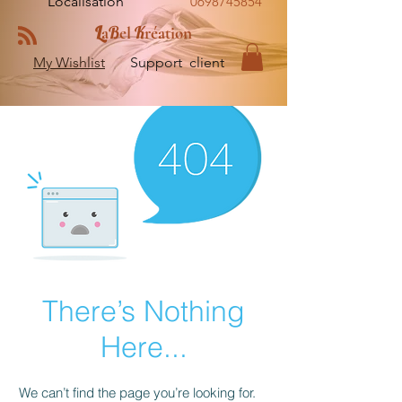
Localisation
0698745854
L
B
K
a
el
réation
My Wishlist
Support client
There’s Nothing
Here...
We can’t find the page you’re looking for.