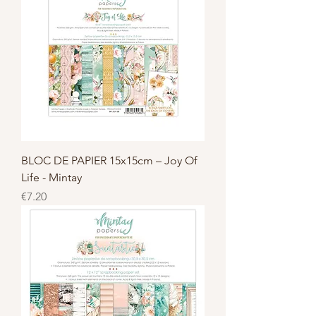
BLOC DE PAPIER 15x15cm – Joy Of
Life - Mintay
Price
€7.20