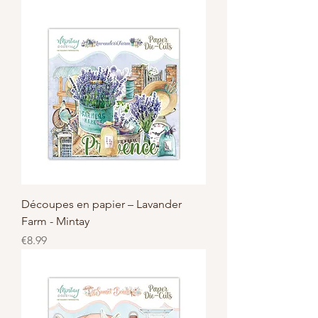
Découpes en papier – Lavander
Farm - Mintay
Price
€8.99