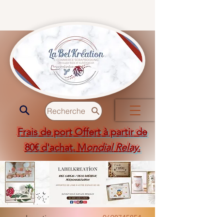
Recherche
Frais de port Offert à partir de
80€ d'achat. M
ondial Relay
.