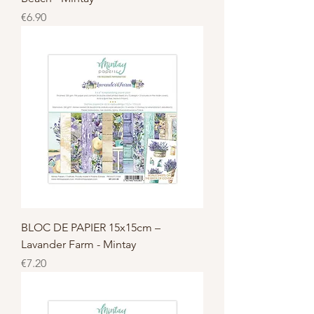
Price
€6.90
BLOC DE PAPIER 15x15cm –
Lavander Farm - Mintay
Price
€7.20