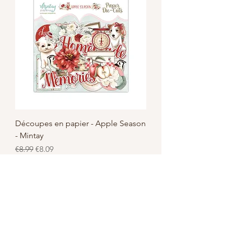
Découpes en papier - Apple Season
- Mintay
Regular Price
Sale Price
€8.99
€8.09