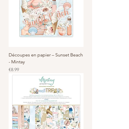
Découpes en papier – Sunset Beach
- Mintay
Price
€8.99