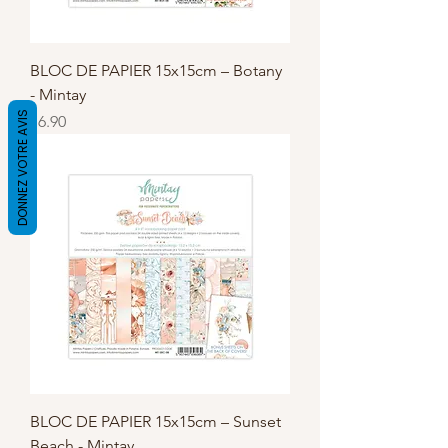
BLOC DE PAPIER 15x15cm – Botany
- Mintay
DONNEZ VOTRE AVIS
Price
€6.90
BLOC DE PAPIER 15x15cm – Sunset
Beach - Mintay