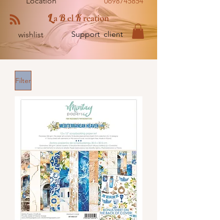
Location
0698745854
L
B
K
a
el
reation
Support client
wishlist
Filter