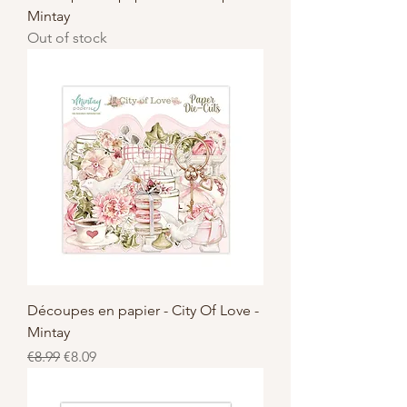
Mintay
Out of stock
Découpes en papier - City Of Love -
Mintay
Regular Price
Sale Price
€8.99
€8.09