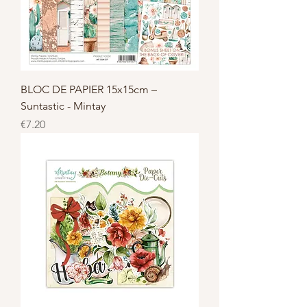
BLOC DE PAPIER 15x15cm –
Suntastic - Mintay
Price
€7.20