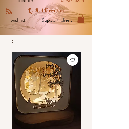
Location
0698745854
L
B
K
a
el
reation
Support client
wishlist