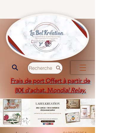
Recherche
Frais de port Offert à partir de
80€ d'achat. M
ondial Relay
.