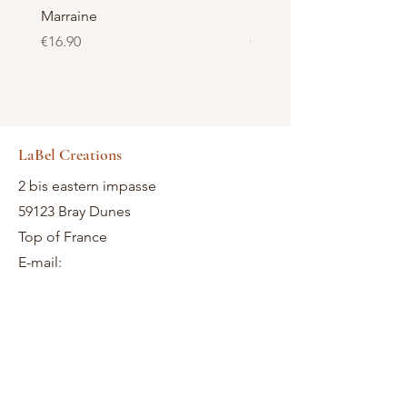
Marraine
Nounou-Maîtresse
Price
Price
€16.90
€23.50
LaBel Creations
2 bis eastern impasse
59123 Bray Dunes
Top of France
E-mail: