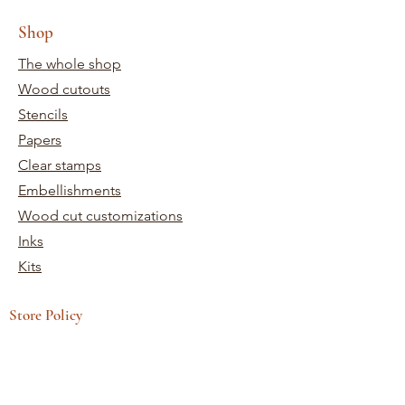
Shop
The whole shop
Wood cutouts
Stencils
Papers
Clear stamps
Embellishments
Wood cut customizations
Inks
Kits
Store Policy
Terms and conditions
Shipping and returns
Need help