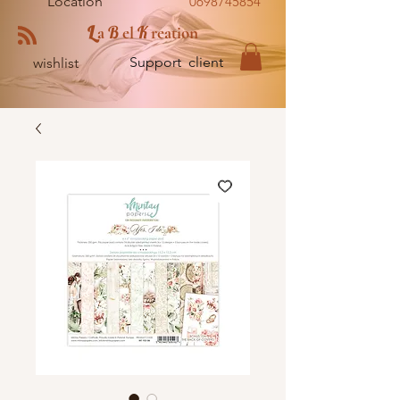
Location
0698745854
L
B
K
a
el
reation
Support client
wishlist