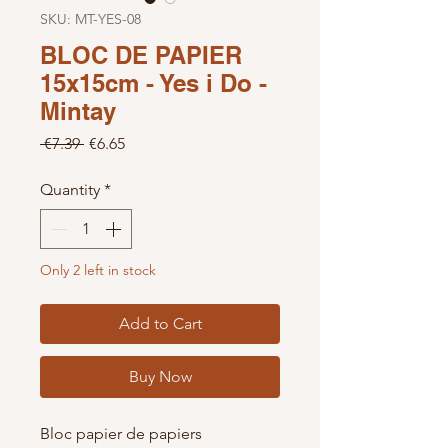
SKU: MT-YES-08
BLOC DE PAPIER
15x15cm - Yes i Do -
Mintay
Regular Price
Sale Price
 €7.39 
€6.65
Quantity
*
Only 2 left in stock
Add to Cart
Buy Now
Bloc papier de papiers