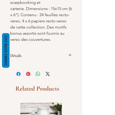
scarpbooking et
carterie. Dimensions : 15x15 cm (6
x 6"). Contenu : 24 feuilles recto-
verso, 4 x 6 papiers recto-verso
de cette collection. Des motifs
bonus assortis sont fournis au
DONNEZ VOTRE AVIS
verso des couvertures.
Détails
Épaisseur : 240 gm2. MOQ : 2 pcs.
Technologie : impression offset,
collage d'un côté Emballage : sachet
en aluminium avec fermeture
autocollante.
Related Products