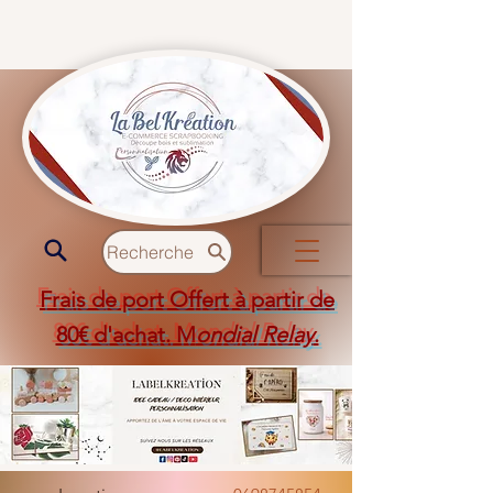
Recherche
Frais de port Offert à partir de
80€ d'achat. M
ondial Relay
.