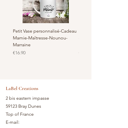
Petit Vase personnalisé-Cadeau
Pot à Biscuits personnali
Mamie-Maîtresse-Nounou-
céramique - Cadeau Ma
Marraine
Nounou-Maîtresse
Price
Price
€16.90
€23.50
LaBel Creations
2 bis eastern impasse
59123 Bray Dunes
Top of France
E-mail: