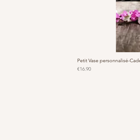
Petit Vase personnalisé-C
Price
€16.90