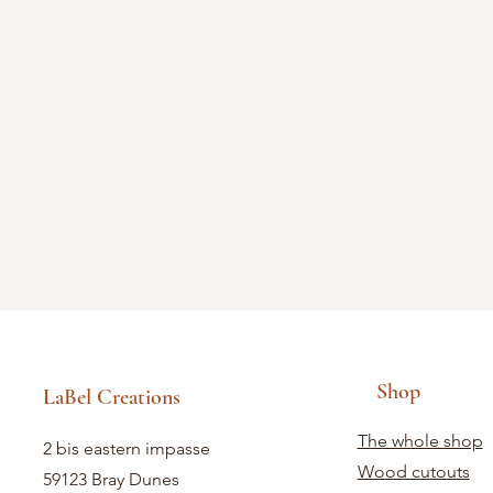
Shop
LaBel Creations
The whole shop
2 bis eastern impasse
Wood cutouts
59123 Bray Dunes