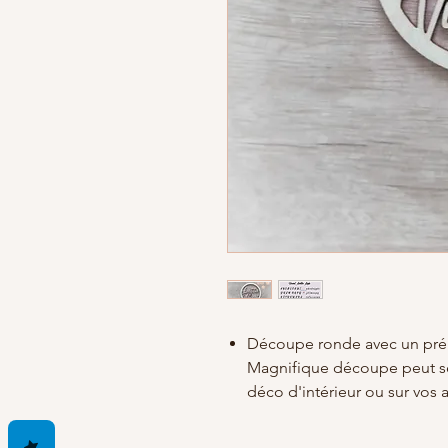
Découpe ronde avec un pré
Magnifique découpe peut se
déco d'intérieur ou sur vos