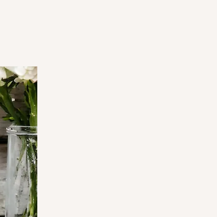
 bois blanc/crème de 1.5mm ou
 traces de brûlures peuvent
s découpes mais cela est du au
 et Artisanal, Made in Bray dunes
signer by VinceHScrap