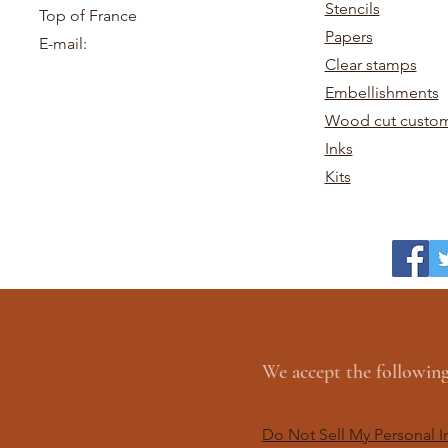
Stencils
Top of France
Papers
E-mail:
Clear stamps
Embellishments
Wood cut custom
Inks
Kits
We accept the followi
Do Not Sell My Personal I