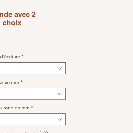
nde avec 2
 choix
ce
d'écriture
*
eur en mm
*
 du rond en mm
*