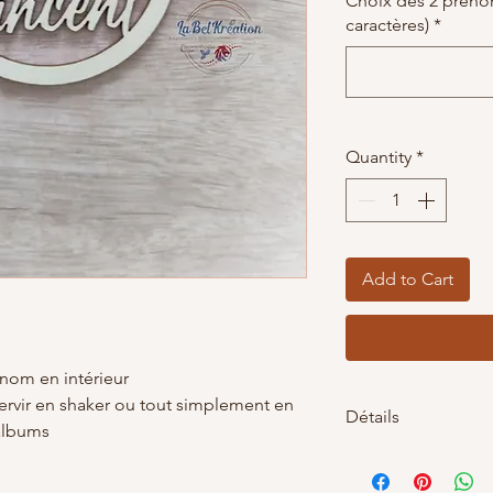
Choix des 2 prénom
caractères)
*
Quantity
*
Add to Cart
nom en intérieur
rvir en shaker ou tout simplement en
Détails
 albums
Diamétre 70mm(7c
,200 mm(20cm) au