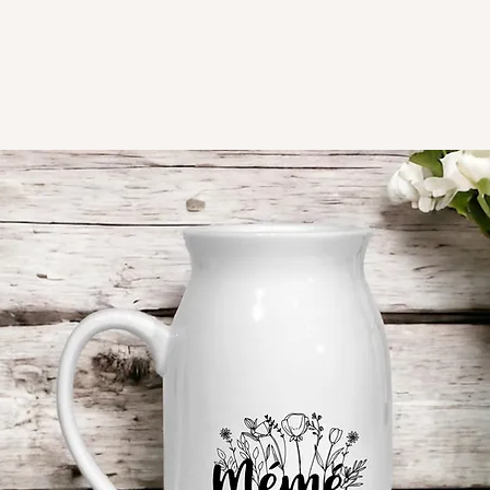
Matières : carton
3mm d'épaisseur
*Quelques petites
apparaître sur le
découpage laser.
Fabrication Française
de LaBelKréation de