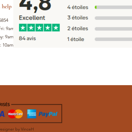
 help
5854
ri: 9am - 5pm
ay: 9am - 1pm
: 10am - 12pm
Designer by VinceH