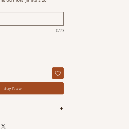
s ou mots (limité à 20
0/20
Buy Now
m) ,100 mm(10cm), 150 mm (15cm)
 choix