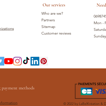
Our services
Need
Who are we?
069874
Partners
Mon - F
Sitemap
izations
Saturd
Customer reviews
Sunday
ng payment methods
nformation
© 2022 by LaBelKréation & 