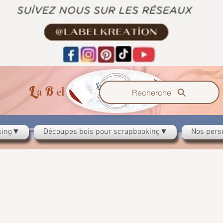
L
B
K
a
el
reation
Recherche
oking▼
Découpes bois pour scrapbooking▼
Nos pers