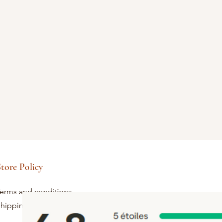
tore Policy
erms and conditions
hipping and returns