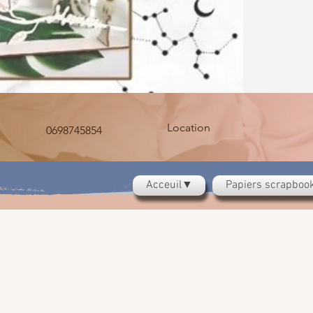
Location
0698745854
Acceuil▼
Papiers scrapbo