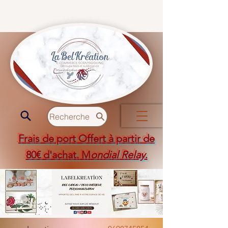
Recherche
Frais de port Offert à partir de
80€ d'achat. M
ondial Relay
.