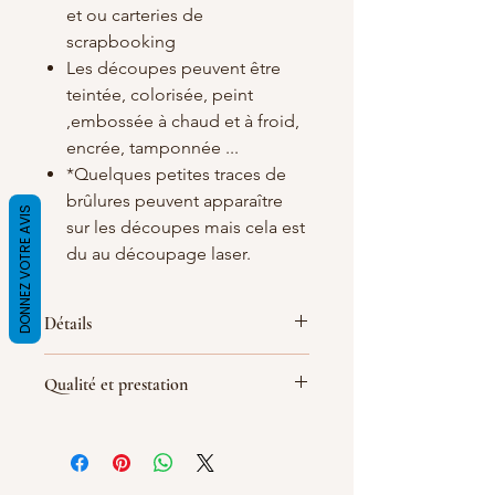
et ou carteries de
scrapbooking
Les découpes peuvent être
teintée, colorisée, peint
,embossée à chaud et à froid,
encrée, tamponnée ...
*Quelques petites traces de
brûlures peuvent apparaître
DONNEZ VOTRE AVIS
sur les découpes mais cela est
du au découpage laser.
Détails
Matières
: carton bois blanc/crème de
Qualité et prestation
1.5 d'épaisseur
Dimensions :
80X30mm
Par soucis de qualité de fabrication
(
les dimensions peuvent quelques
les découpes sont réalisé le jour de la
peu varier
)
commande, le délai de livraison peut
Largeur : 8 cm