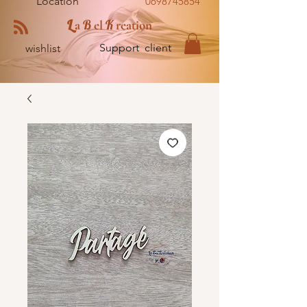
Location
0698745854
L
B
K
a
el
reation
Support client
wishlist