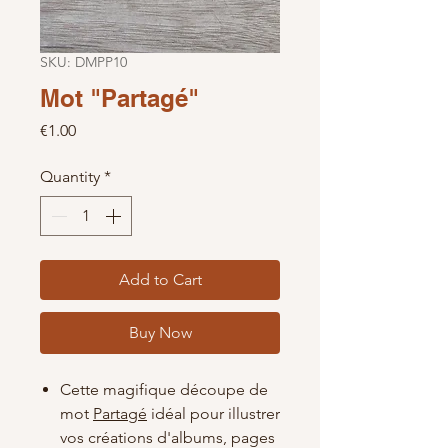
SKU: DMPP10
Mot "Partagé"
Price
€1.00
Quantity
*
Add to Cart
Buy Now
Cette magifique découpe de
mot
Partagé
idéal pour illustrer
vos créations d'albums, pages