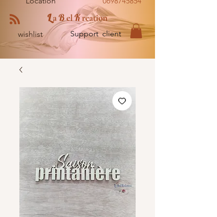
Location
0698745854
L
B
K
a
el
reation
Support client
wishlist