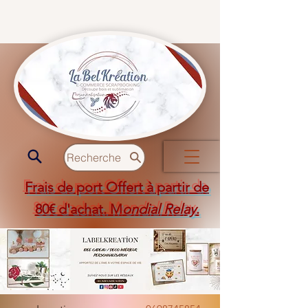
Recherche
Frais de port Offert à partir de
80€ d'achat. M
ondial Relay
.