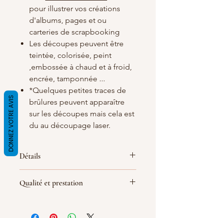
pour illustrer vos créations
d'albums, pages et ou
carteries de scrapbooking
Les découpes peuvent être
teintée, colorisée, peint
,embossée à chaud et à froid,
encrée, tamponnée ...
*Quelques petites traces de
DONNEZ VOTRE AVIS
brûlures peuvent apparaître
sur les découpes mais cela est
du au découpage laser.
Détails
Matières
: carton bois blanc/crème de
Qualité et prestation
1.5 mm d'épaisseur
Dimensions :
110X40mm
Par soucis de qualité de fabrication
(
les dimensions peuvent quelque peu
les découpes sont réalisé le jour de la
varier
)