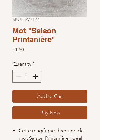
SKU: DMSP44
Mot "Saison
Printanière"
Price
€1.50
Quantity
*
Add to Cart
Buy Now
Cette magifique découpe de
mot
Saison Printanière
idéal