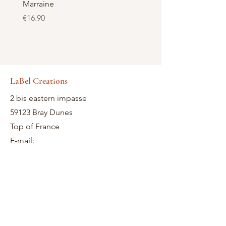
Marraine
Nounou-Maîtresse
Price
Price
€16.90
€23.50
LaBel Creations
2 bis eastern impasse
59123 Bray Dunes
Top of France
E-mail: