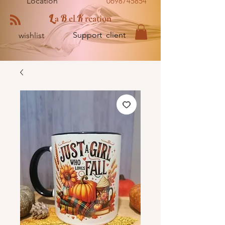
Location
0698745854
L
B
K
a
el
reation
Support client
wishlist