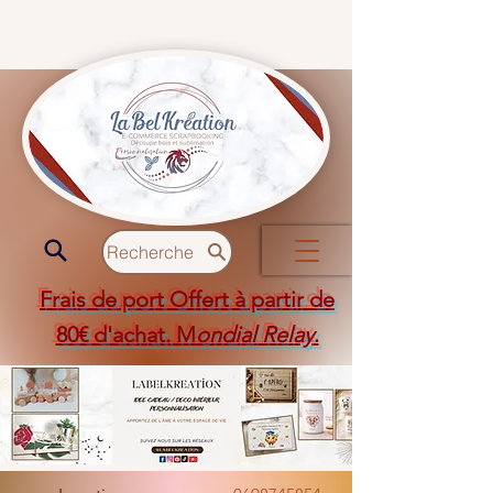
Recherche
Frais de port Offert à partir de
80€ d'achat. M
ondial Relay
.