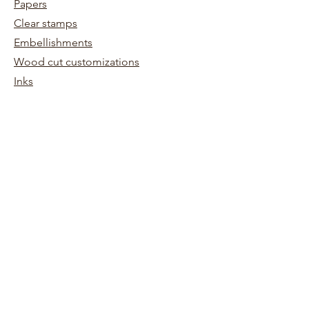
Papers
Clear stamps
Embellishments
Wood cut customizations
Inks
Kits
Store Policy
Terms and conditions
Shipping and returns
Need help
0698745854
Mon - Fri: 9am - 5pm
Saturday: 9am - 1pm
Sunday: 10am - 12pm