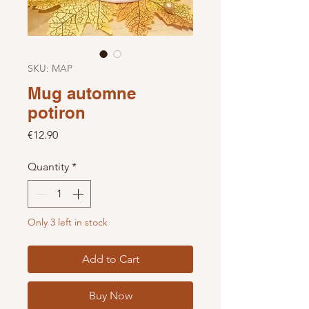
SKU: MAP
Mug automne
potiron
Price
€12.90
Quantity
*
Only 3 left in stock
Add to Cart
Buy Now