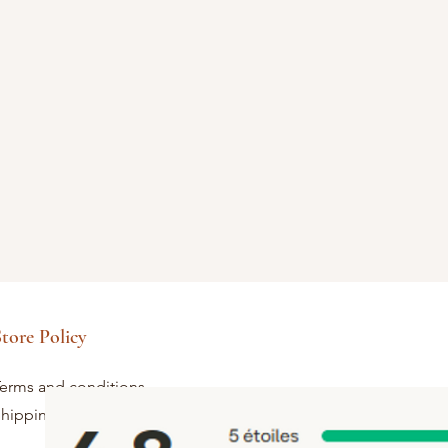
tore Policy
erms and conditions
hipping and returns