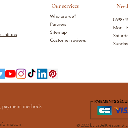
Our services
Need
Who are we?
069874
Partners
Mon - F
Sitemap
izations
Saturd
Customer reviews
Sunday
ng payment methods
nformation
© 2022 by LaBelKréation & 