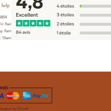
 help
5854
ri: 9am - 5pm
ay: 9am - 1pm
: 10am - 12pm
Designer by VinceH