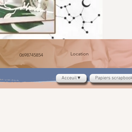
Location
0698745854
Acceuil▼
Papiers scrapbo