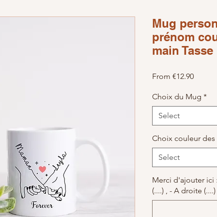
Mug person
prénom cou
main Tasse 
Sale Pr
From
€12.90
Choix du Mug
*
Select
Choix couleur des
Select
Merci d'ajouter ici
(....) , - A droite (....)