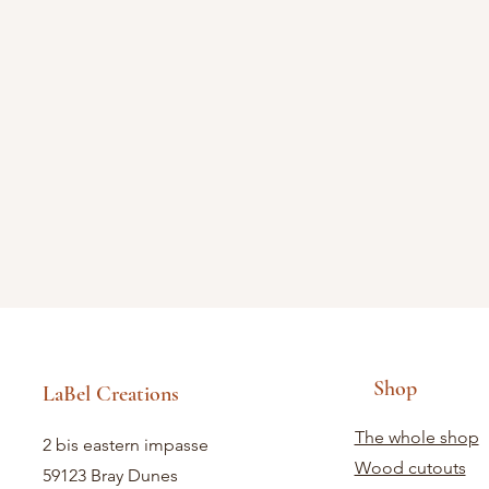
Shop
LaBel Creations
The whole shop
2 bis eastern impasse
Wood cutouts
59123 Bray Dunes