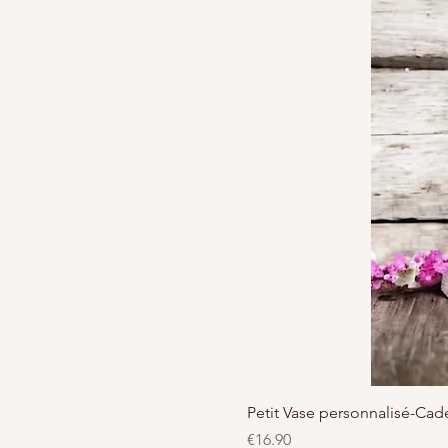
Petit Vase personnalisé-C
Price
€16.90