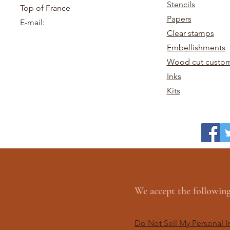
Stencils
Top of France
Papers
E-mail:
Clear stamps
Embellishments
Wood cut custom
Inks
Kits
We accept the followi
Do Not Sell My Personal I