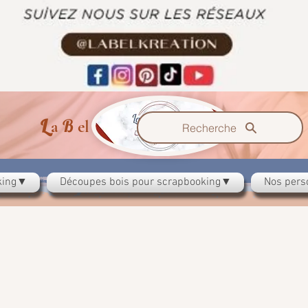
L
B
K
a
el
reation
Recherche
oking▼
Découpes bois pour scrapbooking▼
Nos pers