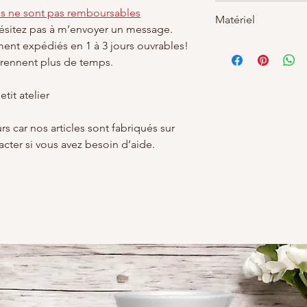
Non acceptés
es ne sont pas remboursables
Matériel
Mais n'hésitez pas à
hésitez pas à m’envoyer un message.
avec votre command
ment expédiés en 1 à 3 jours ouvrables!
Tasse en céramique
Hauteur : 95 mm
ennent plus de temps.
Diamètre : 80 mm
Volume environ 33
tit atelier
Ce mug bénéficie
pouvez le passer a
s car nos articles sont fabriqués sur
Personnalisé avec soi
ter si vous avez besoin d’aide.