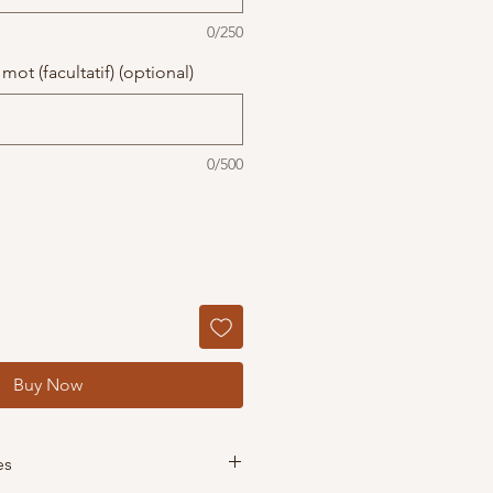
0/250
mot (facultatif) (optional)
0/500
Buy Now
es