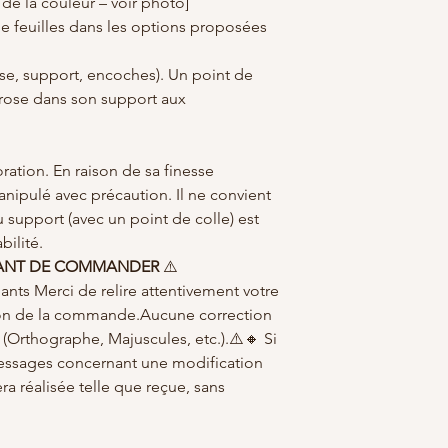
de la couleur – voir photo]
Couleur Lavande
:
Retours & échanges 
Couleur Lilas
: Mys
e feuilles dans les options proposées
Aucun remboursemen
Couleur Jaune
: A
dommage lié au trans
Couleur Bleue
: P
(rose, support, encoches). Un point de
Les acheteurs sont r
Couleur Vert
: Vita
a rose dans son support aux
taxes éventuelles
Couleur Orange
:
🔥
Remarques impor
personne)
brûlure peuvent appar
Fabrication Française
et lié à la découpe la
ration. En raison de sa finesse
de LaBelKréation de
séparées
: la margue
manipulé avec précaution. Il ne convient
maintien.Un point de 
u support (avec un point de colle) est
indiqués pour fixer l
ilité.
➡️ Retrouvez tout notr
VANT DE COMMANDER
⚠️
scrapbooking sur : h
lants Merci de relire attentivement votre
Par soucis de qualité
réalisé le jour de la
tion de la commande.Aucune correction
être rallongé d'une d
 (Orthographe, Majuscules, etc.).⚠️🔸 Si
demande.
essages concernant une modification
Tout simplement car 
a réalisée telle que reçue, sans
clients