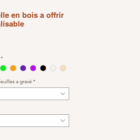
le en bois a offrir
lisable
ce
*
uilles a gravé
*