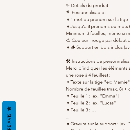
✨ Détails du produit :
🌸 Personnalisable :
🔸1 mot ou prénom sur la tige
🔸Jusqu’à 8 prénoms ou mots (1
Minimum 3 feuilles, même si 
🎨 Couleur : rouge par défaut o
🔸🪵 Support en bois inclus (av
🛠️ Instructions de personnalisa
Merci d’indiquer les éléments
une rose à 4 feuilles) :
🔸Texte sur la tige "ex: Mamie"
Nombre de feuilles (max. 8) + 
🔸Feuille 1 : [ex. "Emma"]
🔸Feuille 2 : [ex. "Lucas"]
🔸Feuille 3 : …
...
🔸Gravure sur le support : [ex. 