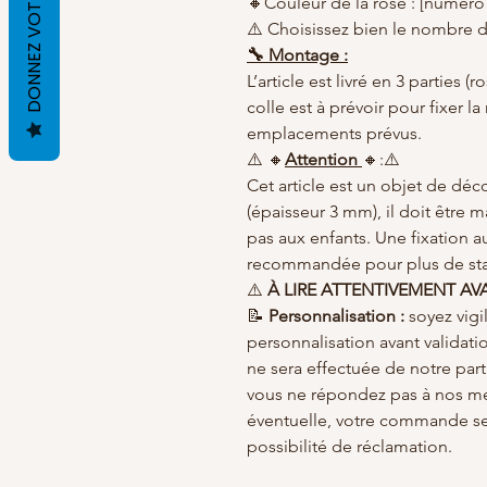
DONNEZ VOTRE AVIS
🔸Couleur de la rose : [numéro 
⚠️ Choisissez bien le nombre d
🔧 Montage :
L’article est livré en 3 parties 
colle est à prévoir pour fixer l
emplacements prévus.
⚠️ 🔸
Attention
🔸:⚠️
Cet article est un objet de déco
(épaisseur 3 mm), il doit être 
pas aux enfants. Une fixation a
recommandée pour plus de stab
⚠️
À LIRE ATTENTIVEMENT A
📝
Personnalisation :
soyez vigi
personnalisation avant valida
ne sera effectuée de notre part
vous ne répondez pas à nos m
éventuelle, votre commande ser
possibilité de réclamation.