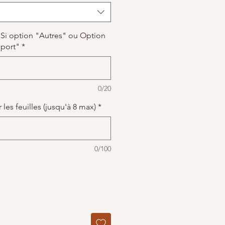
: Si option "Autres" ou Option
pport"
*
0/20
les feuilles (jusqu'à 8 max)
*
0/100