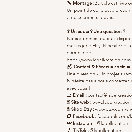
🔧 Montage :
L’article est livré
Un point de colle est à prévoir
emplacements prévus.
❓
Un souci ? Une question ?
Nous sommes toujours disponi
messagerie Etsy. N'hésitez pas
commande.
https://www.labelkreation.com
📬
Contact & Réseaux sociaux
Une question ? Un projet sur-
N’hésite pas à nous contacter,
avec vous !
📧
Email :
contact@labelkreati
🌐
Site web :
www.labelkreation
🌐
Shop Etsy :
www.etsy.com/sh
📘
Facebook :
facebook.com/la
📸
Instagram
: @labelkreation
🎵
TikTok :
@labelkreation