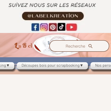
L
B
K
a
el
reation
Recherche
oking▼
Découpes bois pour scrapbooking▼
Nos pers