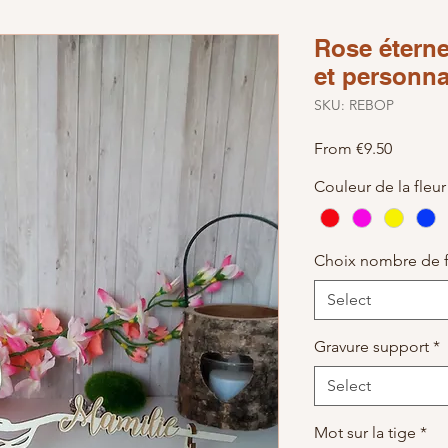
Rose éternel
et personna
SKU: REBOP
Sale Pri
From
€9.50
Couleur de la fleur
Choix nombre de fe
Select
Gravure support
*
Select
Mot sur la tige
*