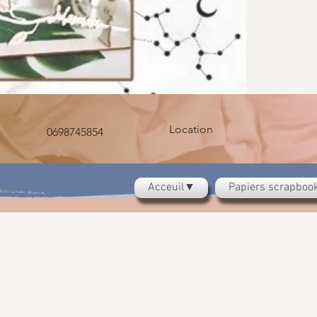
Location
0698745854
Acceuil▼
Papiers scrapbo