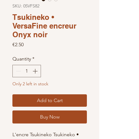
SKU: 05VFS82
Tsukineko •
VersaFine encreur
Onyx noir
Price
€2.50
Quantity
*
Only 2 left in stock
Add to Cart
Buy Now
L'encre Tsukineko Tsukineko •