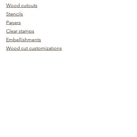
Wood cutouts
Stencils
Papers
Clear stamps
Embellishments
Wood cut customizations
Inks
Kits
Store Policy
Terms and conditions
Shipping and returns
Need help
0698745854