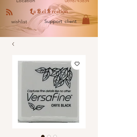
Location
0698745854
L
B
K
a
el
reation
Support client
wishlist