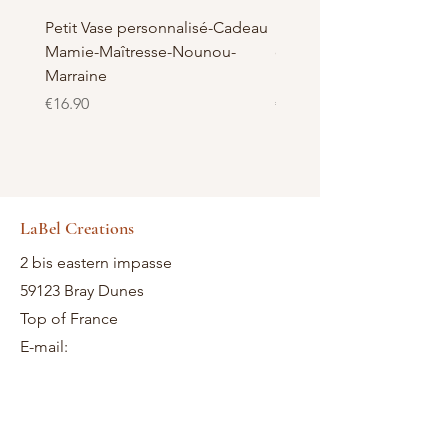
Petit Vase personnalisé-Cadeau
Pot à Biscuits personnali
Mamie-Maîtresse-Nounou-
céramique - Cadeau Ma
Marraine
Nounou-Maîtresse
Price
Price
€16.90
€23.50
LaBel Creations
2 bis eastern impasse
59123 Bray Dunes
Top of France
E-mail: