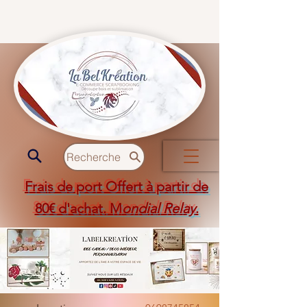
Recherche
Frais de port Offert à partir de
80€ d'achat. M
ondial Relay
.