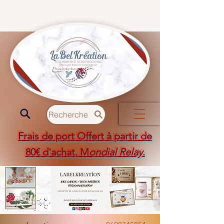
Recherche
Frais de port Offert à partir de
80€ d'achat. M
ondial Relay
.