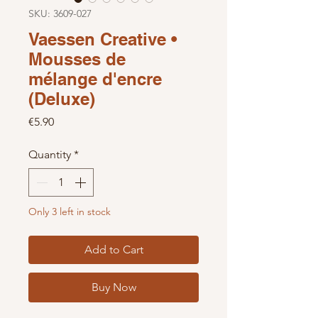
SKU: 3609-027
Vaessen Creative •
Mousses de
mélange d'encre
(Deluxe)
Price
€5.90
Quantity
*
Only 3 left in stock
Add to Cart
Buy Now