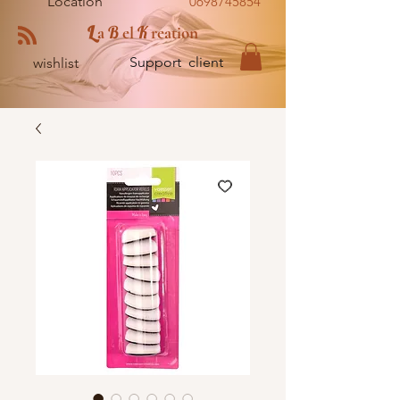
Location
0698745854
L
B
K
a
el
reation
Support client
wishlist