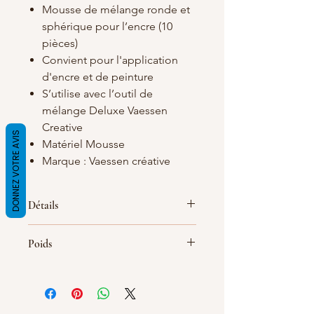
Mousse de mélange ronde et
sphérique pour l’encre (10
pièces)
Convient pour l'application
d'encre et de peinture
S’utilise avec l’outil de
mélange Deluxe Vaessen
Creative
DONNEZ VOTRE AVIS
Matériel Mousse
Marque : Vaessen créative
Détails
Ces mousses de mélange rondes de
Poids
Vaessen Creative s’utilisent avec un
outil de mélange d’encre, comme le
mini applicateur d'encre
correspondant (3609-023). Changez
les mousses facilement grâce à la