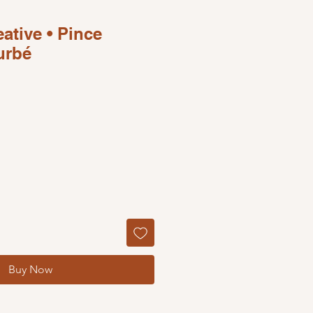
ative • Pince
urbé
Buy Now