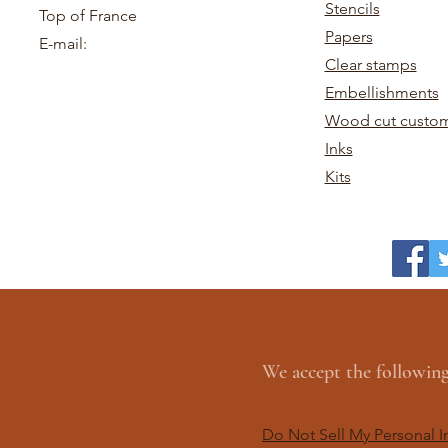
Stencils
Top of France
Papers
E-mail:
Clear stamps
Embellishments
Wood cut custom
Inks
Kits
We accept the followi
Do Not Sell My Personal I