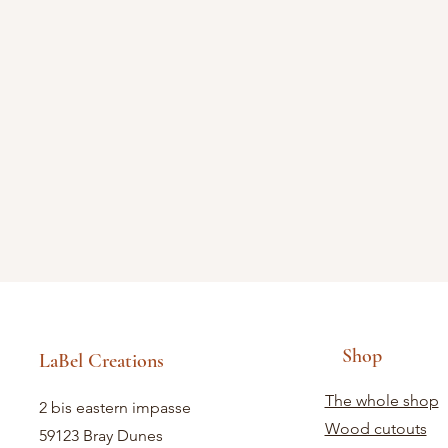
Shop
LaBel Creations
The whole shop
2 bis eastern impasse
Wood cutouts
59123 Bray Dunes