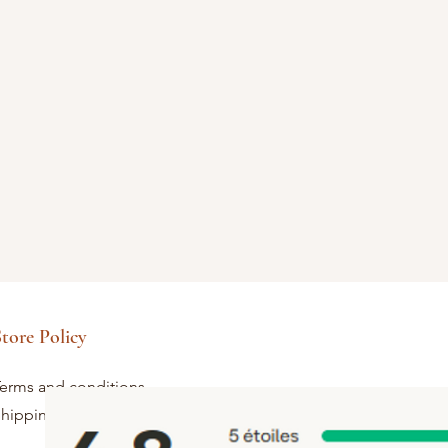
tore Policy
erms and conditions
hipping and returns