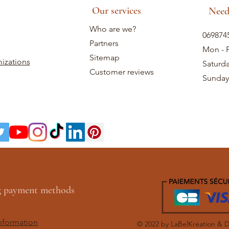
Our services
Need
Who are we?
069874
Partners
Mon - F
Sitemap
izations
Saturd
Customer reviews
Sunday
ng payment methods
nformation
© 2022 by LaBelKréation & 