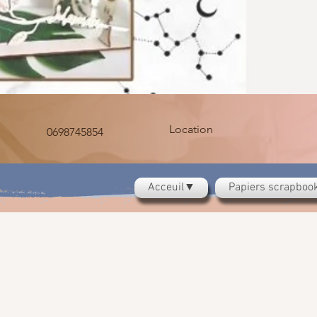
Location
0698745854
Acceuil▼
Papiers scrapbo