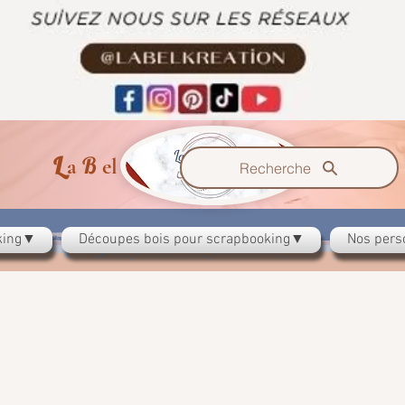
L
B
K
a
el
reation
Recherche
oking▼
Découpes bois pour scrapbooking▼
Nos pers