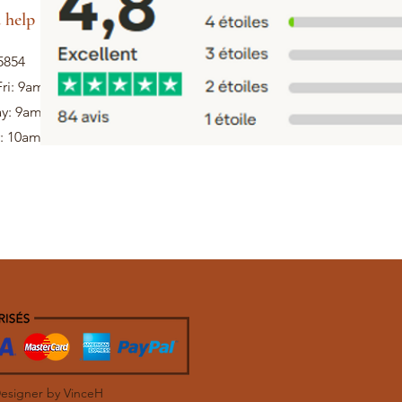
 help
5854
ri: 9am - 5pm
ay: 9am - 1pm
: 10am - 12pm
Designer by VinceH