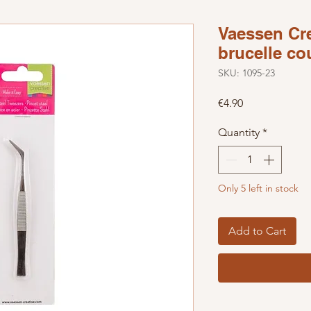
Vaessen Cre
brucelle co
SKU: 1095-23
Price
€4.90
Quantity
*
Only 5 left in stock
Add to Cart