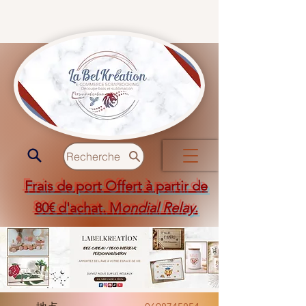
Recherche
Frais de port Offert à partir de
80€ d'achat. M
ondial Relay
.