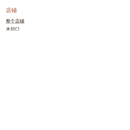
店铺
整个店铺
木切口
模板
文件
清除邮票
装饰品
木材切割定制
油墨
套件
商店政策
条款和条件
运输和退货
需要帮忙