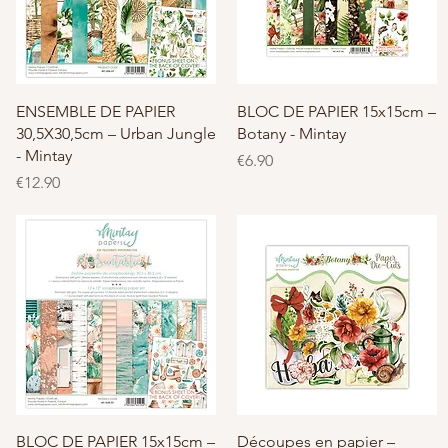
快速瀏覽
快速瀏覽
ENSEMBLE DE PAPIER
BLOC DE PAPIER 15x15cm –
30,5X30,5cm – Urban Jungle
Botany - Mintay
- Mintay
價格
€6.90
價格
€12.90
快速瀏覽
快速瀏覽
BLOC DE PAPIER 15x15cm –
Découpes en papier –