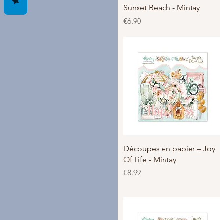
Sunset Beach - Mintay
價格
€6.90
快速瀏覽
Découpes en papier – Joy
Of Life - Mintay
價格
€8.99