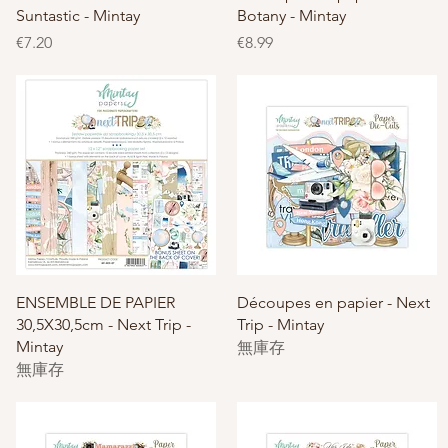
Suntastic - Mintay
Botany - Mintay
價格
價格
€7.20
€8.99
快速瀏覽
快速瀏覽
ENSEMBLE DE PAPIER
Découpes en papier - Next
30,5X30,5cm - Next Trip -
Trip - Mintay
Mintay
無庫存
無庫存