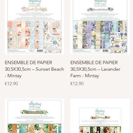
快速瀏覽
快速瀏覽
ENSEMBLE DE PAPIER
ENSEMBLE DE PAPIER
30,5X30,5cm – Sunset Beach
30,5X30,5cm – Lavander
- Mintay
Farm - Mintay
價格
價格
€12.90
€12.90