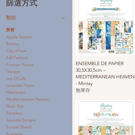
篩選方式
類別
所有
Apple Season
Botany
City of love
Fall Festival
快速瀏覽
ENSEMBLE DE PAPIER
Forever Young
30,5X30,5cm –
Garage
MEDITERRANEAN HEAVEN
Joy Of Life
- Mintay
Lavander Farm
無庫存
Mamarazzi
Mediterranean Haeven
Next Trip
Paradise
Seaside Escape
Sunset Beach
Suntastic