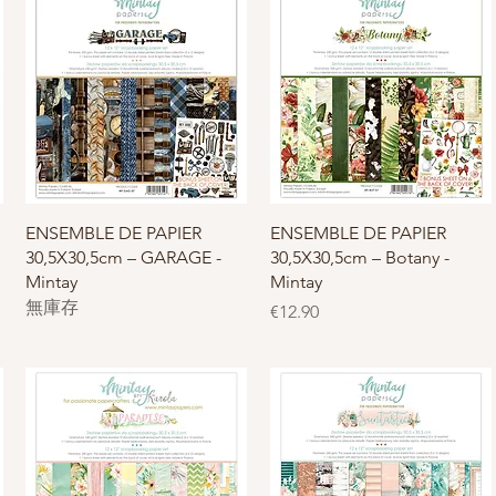
快速瀏覽
快速瀏覽
ENSEMBLE DE PAPIER
ENSEMBLE DE PAPIER
30,5X30,5cm – GARAGE -
30,5X30,5cm – Botany -
Mintay
Mintay
無庫存
價格
€12.90