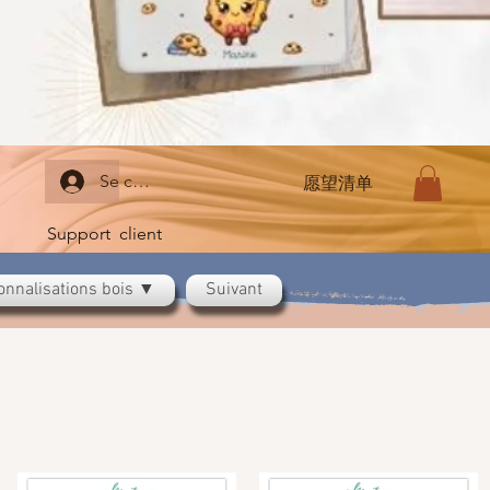
Se connecter
愿望清单
Support client
onnalisations bois ▼
Suivant