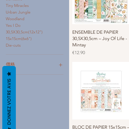
Tiny Miracles
Urban Jungle
Woodland
Yes I Do
快速瀏覽
ENSEMBLE DE PAPIER
30,5X30,5cm(12x12")
30,5X30,5cm – Joy Of Life -
15x15cm(6x6")
Mintay
Die-cuts
價格
€12.90
價格
€5
DONNEZ VOTRE AVIS
€14
快速瀏覽
BLOC DE PAPIER 15x15cm 