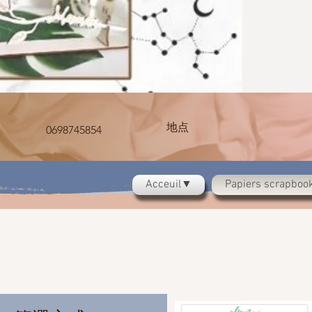
地点
0698745854
Acceuil▼
Papiers scrapbo