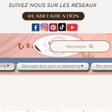
L
B
K
a
el
反应
Recherche
oking▼
Découpes bois pour scrapbooking▼
Nos pers