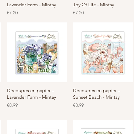
Lavander Farm - Mintay
Joy Of Life - Mintay
價格
價格
€7.20
€7.20
快速瀏覽
快速瀏覽
Découpes en papier –
Découpes en papier –
Lavander Farm - Mintay
Sunset Beach - Mintay
價格
價格
€8.99
€8.99