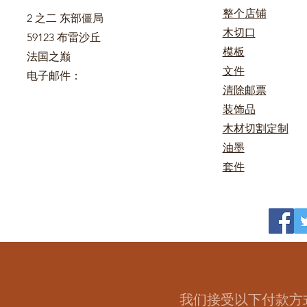
整个店铺
2 之二 东部僵局
木切口
59123 布雷沙丘
模板
法国之巅
文件
电子邮件：
清除邮票
装饰品
木材切割定制
油墨
套件
我们接受以下付款方