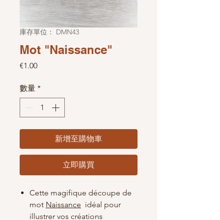
庫存單位： DMN43
Mot "Naissance"
價格
€1.00
數量
*
新增至購物車
立即購買
Cette magifique découpe de
mot
Naissance
idéal pour
illustrer vos créations