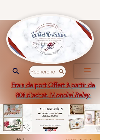
Recherche
Frais de port Offert à partir de
80€ d'achat. M
ondial Relay
.