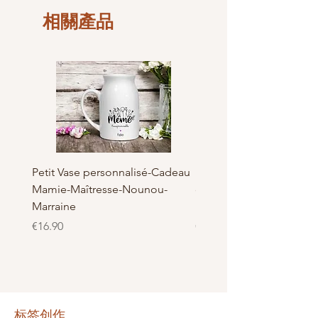
être rallongé d'une demi-journée
Hauteur: 2.4 cm
selon le type et la demande.
相關產品
Fabrication Française et
Tout simplement car nous voulons de
Artisanal, Made in Bray dunes de
la qualité pour nos clients
LaBelKréation designer by
VinceHScrap
Petit Vase personnalisé-Cadeau
Pot à Biscuits personnali
Mamie-Maîtresse-Nounou-
céramique - Cadeau Ma
Marraine
Nounou-Maîtresse
價格
價格
€16.90
€23.50
标签创作