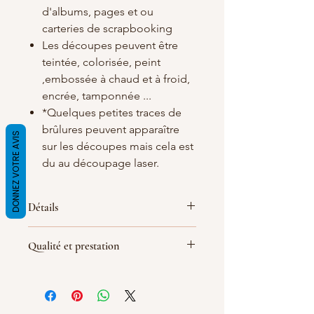
d'albums, pages et ou
carteries de scrapbooking
Les découpes peuvent être
teintée, colorisée, peint
,embossée à chaud et à froid,
encrée, tamponnée ...
*Quelques petites traces de
brûlures peuvent apparaître
DONNEZ VOTRE AVIS
sur les découpes mais cela est
du au découpage laser.
Détails
Matières
: carton bois blanc/crème de
Qualité et prestation
1.5 mm d'épaisseur
Dimensions :
80X24mm
Par soucis de qualité de fabrication
(
les dimensions peuvent quelque peu
les découpes sont réalisé le jour de la
varier
)
commande, le délai de livraison peut
Largeur : 8 cm