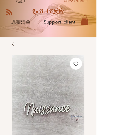
地点
0698745854
L
B
K
a
el
反应
Support client
愿望清单