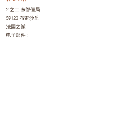
2 之二 东部僵局
59123 布雷沙丘
法国之巅
电子邮件：