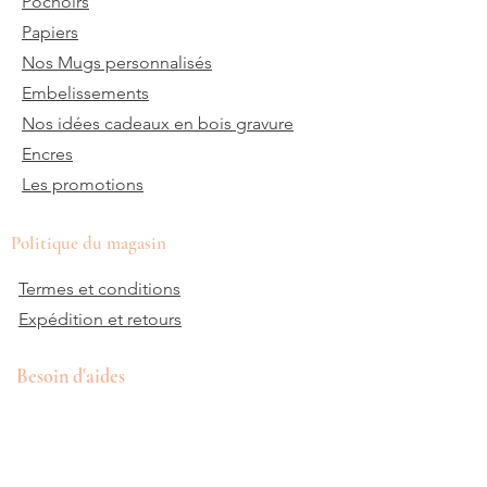
Pochoirs
Papiers
Nos Mugs personnalisés
Embelissements
Nos idées cadeaux en bois gravure
Encres
Les promotions
Politique du magasin
Termes et conditions
Expédition et retours
Besoin d'aides
0698745854
Lun - Ven: 9 à 12am - 14 à 17pm