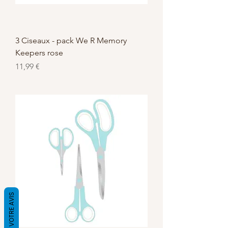
3 Ciseaux - pack We R Memory
Keepers rose
Prix
11,99 €
DONNEZ VOTRE AVIS