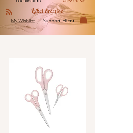
Localisation
0698745854
L
B
K
a
el
réation
My Wishlist
Support client