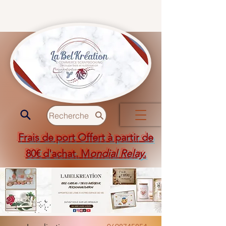
Recherche
Frais de port Offert à partir de
80€ d'achat. M
ondial Relay
.