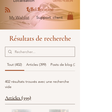
Localisation
0698745854
L
B
K
a
el
réation
My Wishlist
Support client
Résultats de recherche
Tout (402)
Articles (399)
Posts de blog (3)
402 résultats trouvés avec une recherche
vide
Articles (399)