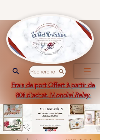
Recherche
Frais de port Offert à partir de
80€ d'achat. M
ondial Relay
.