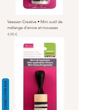
Vaessen Creative • Mini outil de
mélange d'encre et mousses
Prix
4,90 €
DONNEZ VOTRE AVIS