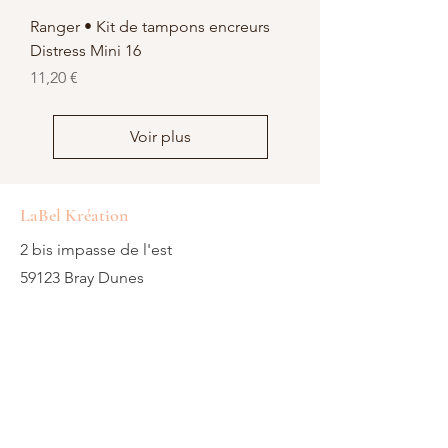
Ranger • Kit de tampons encreurs
Distress Mini 16
Prix
11,20 €
Voir plus
LaBel Kréation
2 bis impasse de l'est
59123 Bray Dunes
Haut de France
E-mail:
contact@labelkreation.com