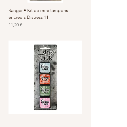
Ranger • Kit de mini tampons
encreurs Distress 11
Prix
11,20 €