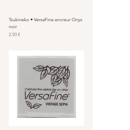
Tsukineko • VersaFine encreur Onyx
noir
Prix
2,50 €