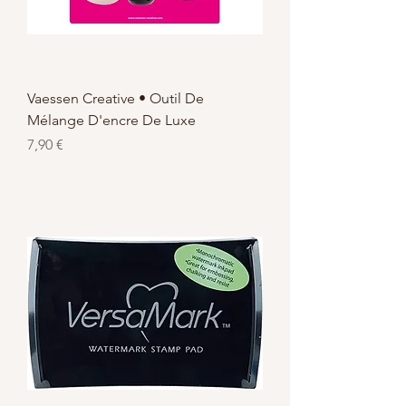
Vaessen Creative • Outil De
Mélange D'encre De Luxe
Prix
7,90 €