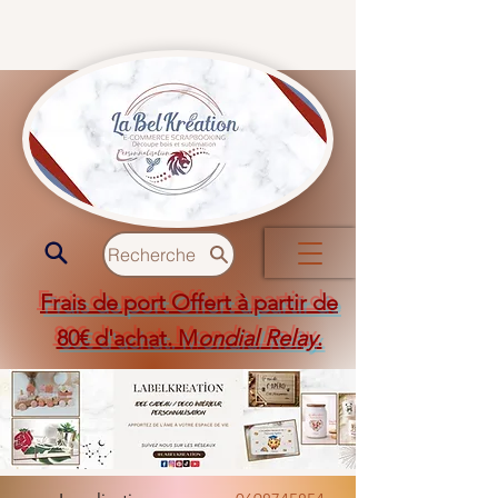
Recherche
Frais de port Offert à partir de
80€ d'achat. M
ondial Relay
.