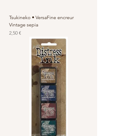
Tsukineko • VersaFine encreur
Vintage sepia
Prix
2,50 €