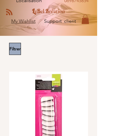
Localisation
0698745854
L
B
K
a
el
réation
My Wishlist
Support client
Filtrer