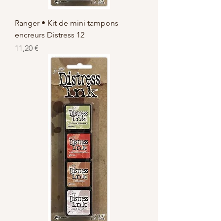
Ranger • Kit de mini tampons
encreurs Distress 12
Prix
11,20 €