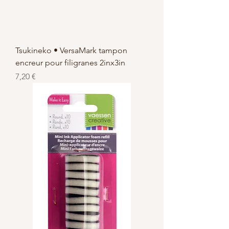
Tsukineko • VersaMark tampon
encreur pour filigranes 2inx3in
Prix
7,20 €