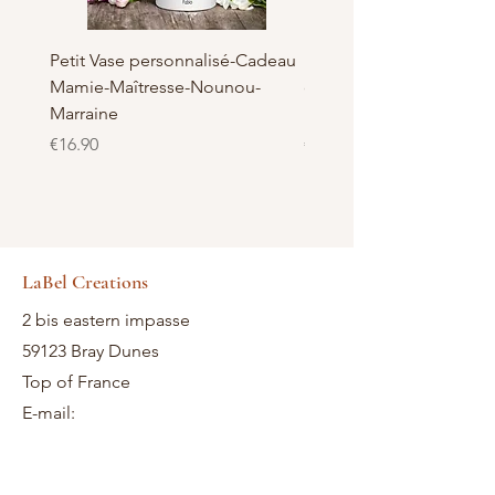
Petit Vase personnalisé-Cadeau
Pot à Biscuits personnali
Mamie-Maîtresse-Nounou-
céramique - Cadeau Ma
Marraine
Nounou-Maîtresse
Price
Price
€16.90
€23.50
LaBel Creations
2 bis eastern impasse
59123 Bray Dunes
Top of France
E-mail: