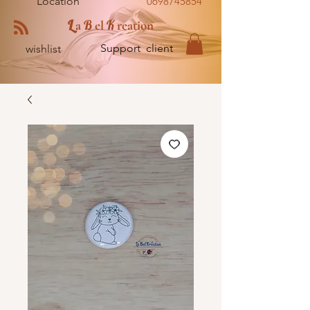
Location
0698745854
L
B
K
a
el
reation
Support client
wishlist