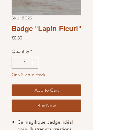
SKU: BG25
Badge "Lapin Fleuri"
Price
€0.80
Quantity
*
Only 2 left in stock
Add to Cart
Buy Now
Ce magifique badge
idéal
pour illustrer vos créations