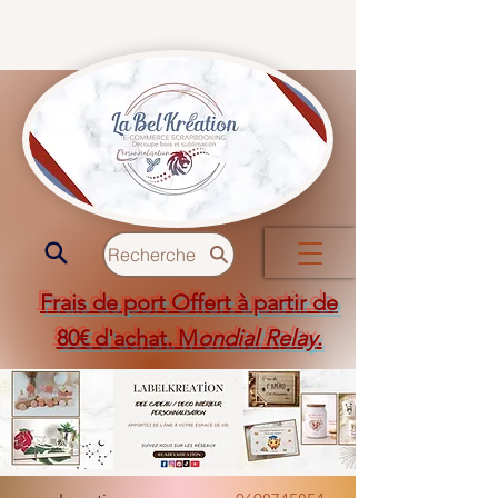
Recherche
Frais de port Offert à partir de
80€ d'achat. M
ondial Relay
.