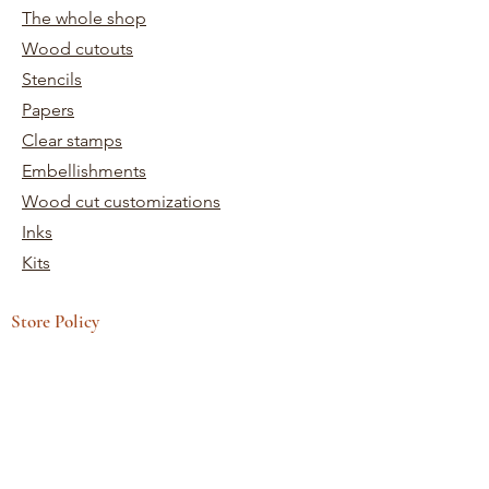
The whole shop
Wood cutouts
Stencils
Papers
Clear stamps
Embellishments
Wood cut customizations
Inks
Kits
Store Policy
Terms and conditions
Shipping and returns
Need help