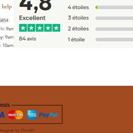
 help
5854
ri: 9am - 5pm
ay: 9am - 1pm
: 10am - 12pm
Designer by VinceH