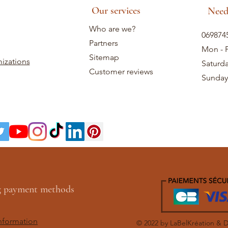
Our services
Need
Who are we?
069874
Partners
Mon - F
Sitemap
izations
Saturd
Customer reviews
Sunday
ng payment methods
nformation
© 2022 by LaBelKréation & 