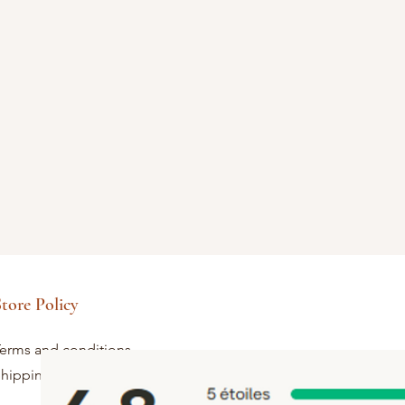
tore Policy
erms and conditions
hipping and returns