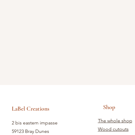
Shop
LaBel Creations
The whole shop
2 bis eastern impasse
Wood cutouts
59123 Bray Dunes