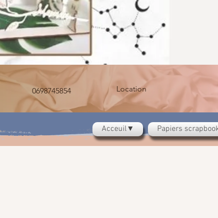
Location
0698745854
Acceuil▼
Papiers scrapbo