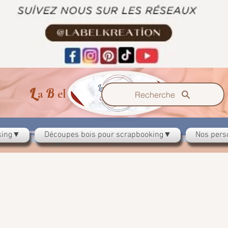
L
B
K
a
el
reation
Recherche
oking▼
Découpes bois pour scrapbooking▼
Nos pers