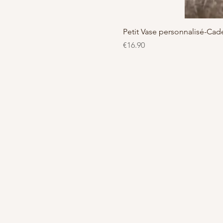
Petit Vase personnalisé-C
Price
€16.90