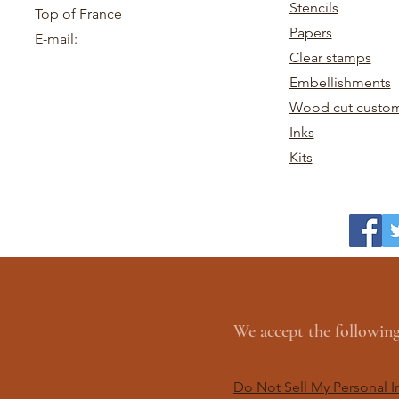
Stencils
Top of France
Papers
E-mail:
Clear stamps
Embellishments
Wood cut custom
Inks
Kits
We accept the followi
Do Not Sell My Personal I