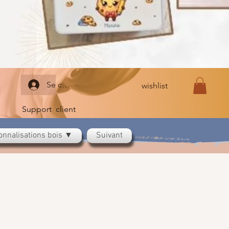
Se connecter
wishlist
Support client
onnalisations bois ▼
Suivant