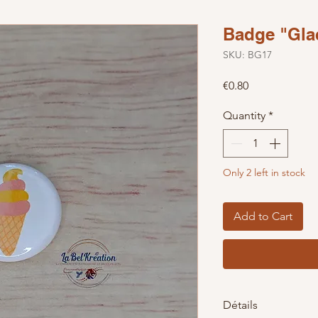
Badge "Gla
SKU: BG17
Price
€0.80
Quantity
*
Only 2 left in stock
Add to Cart
Détails