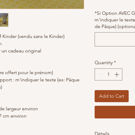
*Si Option AVEC Gr
m'indiquer le text
de Pâque) (optiona
 Kinder (vendu sans le Kinder)
m
 un cadeau original
Quantity
*
re offert pour le prénom)
upport : m'indiquer le texte (ex: Pâque
)
Add to Cart
de largeur environ
.7 cm environ
Détails