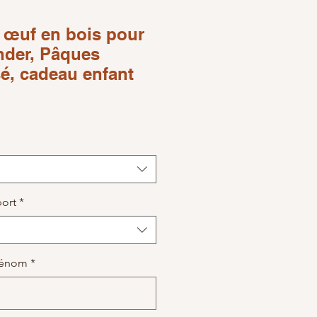
 œuf en bois pour
nder, Pâques
é, cadeau enfant
ce
port
*
prénom
*