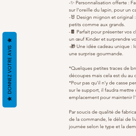
-✨ Personnalisation offerte : F
sur l’oreille du lapin, pour un 
-🐰 Design mignon et original :
petits comme aux grands.
-🍫 Parfait pour présenter vos 
un œuf Kinder et surprendre v
-🎁 Une idée cadeau unique : I
DONNEZ VOTRE AVIS
une surprise gourmande.
*Quelques petites traces de brû
découpes mais cela est du au 
*Pour pas qu'il n'y de casse pen
sur le support, il faudra mettre
emplacement pour maintenir l
Par soucis de qualité de fabric
de la commande, le délai de li
journée selon le type et la de