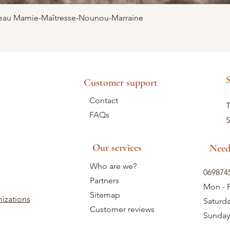
adeau Mamie-Maîtresse-Nounou-Marraine
S
Customer support
Contact
T
FAQs
S
Our services
Need
Who are we?
069874
Partners
Mon - F
Sitemap
izations
Saturd
Customer reviews
Sunday