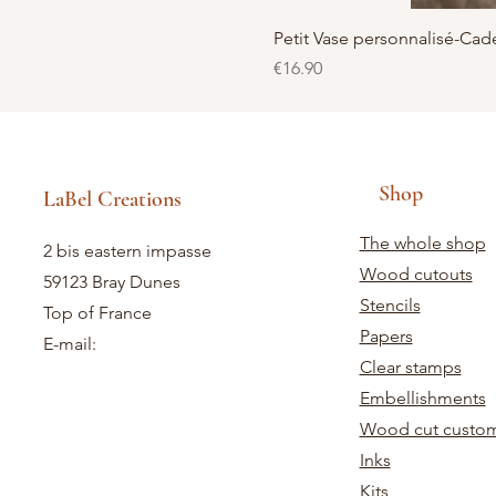
Petit Vase personnalisé-C
Price
€16.90
Shop
LaBel Creations
The whole shop
2 bis eastern impasse
Wood cutouts
59123 Bray Dunes
Stencils
Top of France
Papers
E-mail:
Clear stamps
Embellishments
Wood cut custom
Inks
Kits