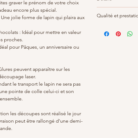
aites graver le prénom de votre choix
cadeau encore plus spécial.
Dimension
Qualité et prestati
-
Lapin
: Hauteur 18 
 Une jolie forme de lapin qui plaira aux
-
Support
: 11 cm de 
Par soucis de qualité
- Epaisseur 3 mm
chocolats : Idéal pour mettre en valeur
réalisé le jour de la
os proches.
être rallongé d'une d
demande.
déal pour Pâques, un anniversaire ou
Tout simplement car 
clients
lures peuvent apparaître sur les
découpage laser.
dant le transport le lapin ne sera pas
 une pointe de colle celui-ci et son
'ensemble.
ation les découpes sont réalisé le jour
vraison peut être rallongé d'une demi-
mande.