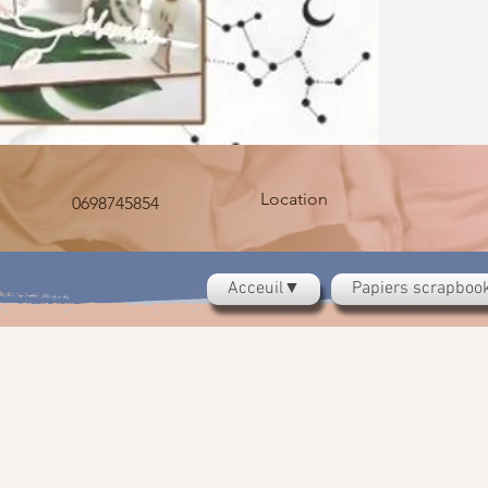
Location
0698745854
Acceuil▼
Papiers scrapbo