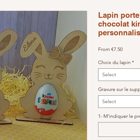
Lapin porte
chocolat ki
personnalis
Sale Pri
From
€7.50
Choix du lapin
*
Select
Gravure sur le sup
Select
1- M'indiquer le 