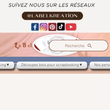
L
B
K
a
el
reation
Recherche
oking▼
Découpes bois pour scrapbooking▼
Nos pers