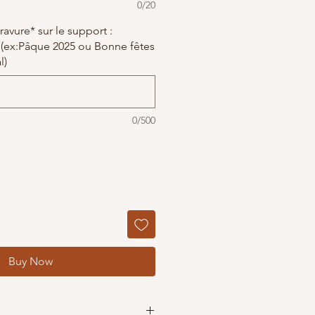
0/20
avure* sur le support :
e(ex:Pâque 2025 ou Bonne fêtes
l)
0/500
Buy Now