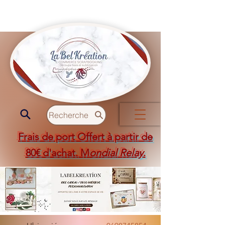
Recherche
Frais de port Offert à partir de
80€ d'achat. M
ondial Relay
.