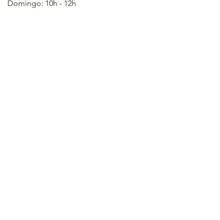
Domingo: 10h - 12h
Aceptamos los siguientes métodos de pago
© 2022 por LaBelKréation & Designer por
VinceH