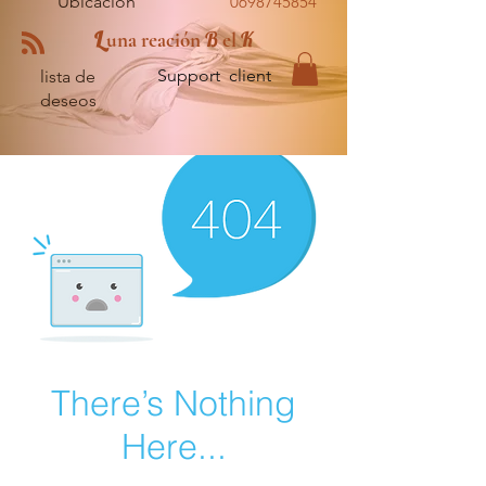
Ubicación
0698745854
L
B
K
una reación
el
Support client
lista de
deseos
There’s Nothing
Here...