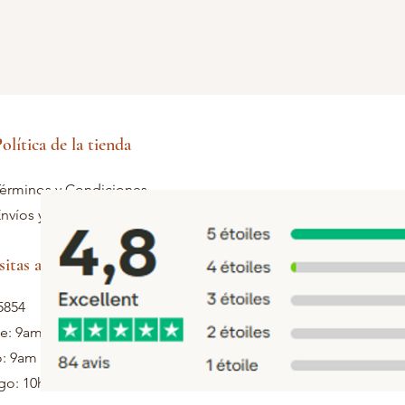
olítica de la tienda
érminos y Condiciones
nvíos y devoluciones
sitas ayuda
5854
ie: 9am - 5pm
: 9am - 1pm
o: 10h - 12h