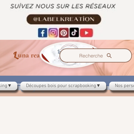
L
B
K
una reación
el
Recherche
oking▼
Découpes bois pour scrapbooking▼
Nos pers