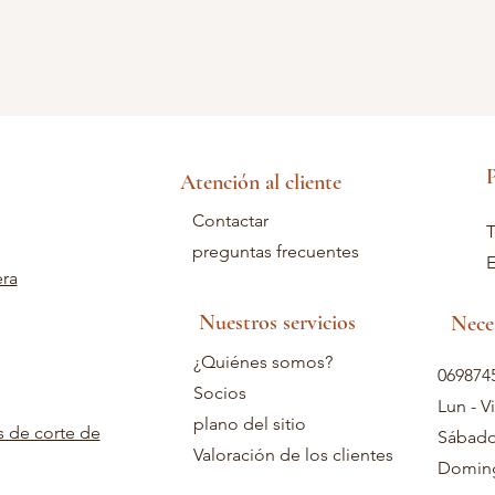
P
Atención al cliente
Contactar
T
preguntas frecuentes
E
era
Nuestros servicios
Nece
¿Quiénes somos?
069874
Socios
Lun - V
plano del sitio
s de corte de
Sábado
Valoración de los clientes
Doming