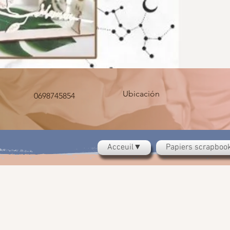
Ubicación
0698745854
Acceuil▼
Papiers scrapbo