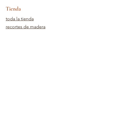
Tienda
toda la tienda
recortes de madera
plantillas
Documentos
Borrar sellos
adornos
Personalizaciones de corte de madera
tintas
equipos
Política de la tienda
Términos y Condiciones
Envíos y devoluciones
Necesitas ayuda