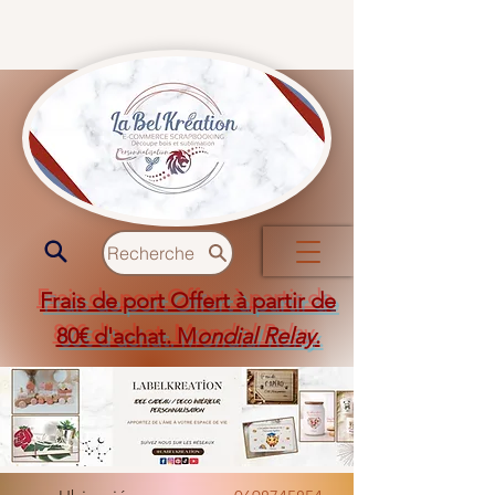
Recherche
Frais de port Offert à partir de
80€ d'achat. M
ondial Relay
.