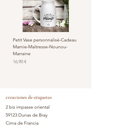
Petit Vase personnalisé-Cadeau
Pot à Biscuits personnali
Mamie-Maîtresse-Nounou-
céramique - Cadeau Ma
Marraine
Nounou-Maîtresse
Precio
Precio
16,90 €
23,50 €
creaciones de etiquetas
2 bis impasse oriental
59123 Dunas de Bray
Cima de Francia