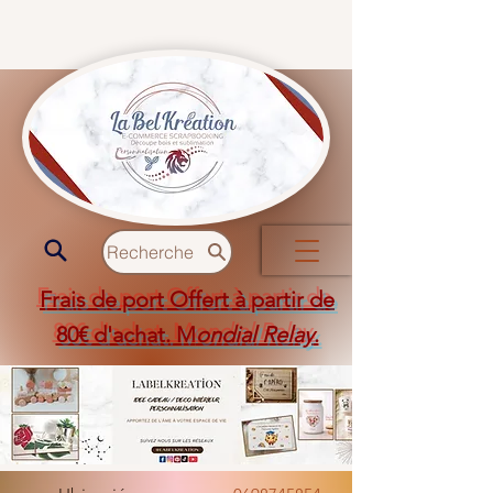
Recherche
Frais de port Offert à partir de
80€ d'achat. M
ondial Relay
.