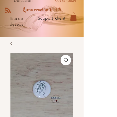
Ubicación
0698745854
L
B
K
una reación
el
Support client
lista de
deseos