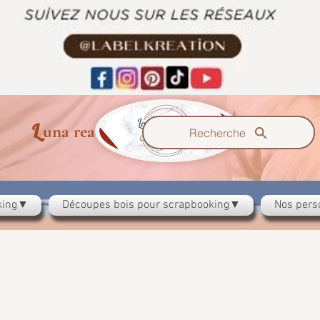
L
B
K
una reación
el
Recherche
oking▼
Découpes bois pour scrapbooking▼
Nos pers