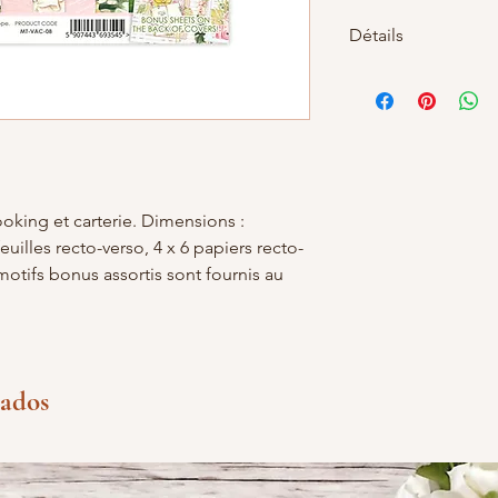
Détails
Épaisseur : 240 gm2.
impression offset, co
avec fermeture autoc
oking et carterie. Dimensions :
euilles recto-verso, 4 x 6 papiers recto-
motifs bonus assortis sont fournis au
nados