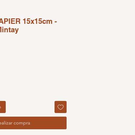
APIER 15x15cm -
Mintay
o de oferta
o
ealizar compra