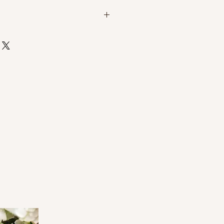
 MOQ : 2 pcs. Technologie :
llage d'un côté Emballage : sachet
ollante.