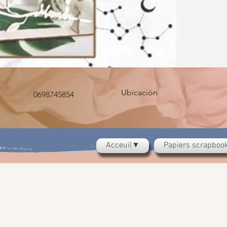
Ubicación
0698745854
Acceuil▼
Papiers scrapbo