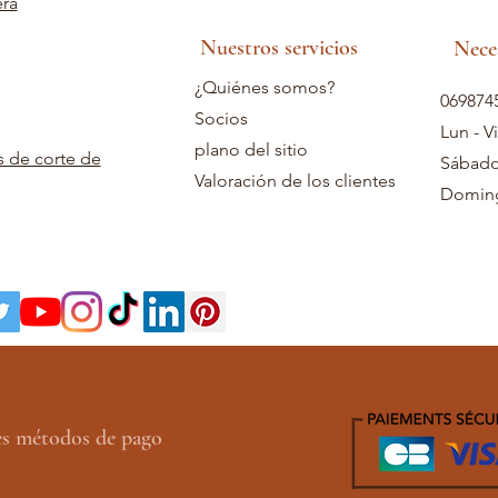
era
Nuestros servicios
Nece
¿Quiénes somos?
069874
Socios
Lun - V
plano del sitio
s de corte de
Sábado
Valoración de los clientes
Doming
es métodos de pago