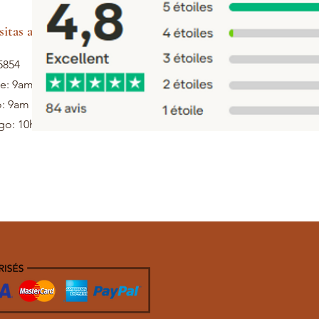
sitas ayuda
5854
ie: 9am - 5pm
: 9am - 1pm
o: 10h - 12h