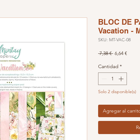
BLOC DE P
Vacation - 
SKU: MT-VAC-08
Precio
Preci
 7,38 € 
6,64 €
Cantidad
*
Solo 2 disponible(s)
Agregar al carrit
R