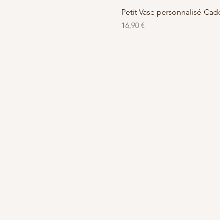
Petit Vase personnalisé-C
Precio
16,90 €