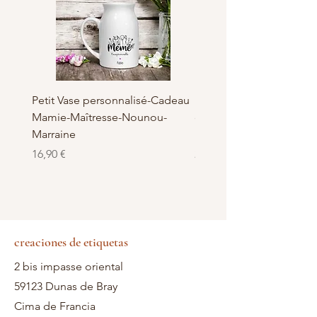
Petit Vase personnalisé-Cadeau
Pot à Biscuits personnali
Mamie-Maîtresse-Nounou-
céramique - Cadeau Ma
Marraine
Nounou-Maîtresse
Precio
Precio
16,90 €
23,50 €
creaciones de etiquetas
2 bis impasse oriental
59123 Dunas de Bray
Cima de Francia