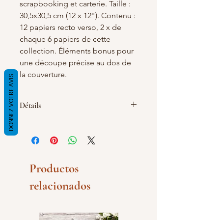
scrapbooking et carterie. Taille :
30,5x30,5 cm (12 x 12"). Contenu :
12 papiers recto verso, 2 x de
chaque 6 papiers de cette
collection. Éléments bonus pour
une découpe précise au dos de
la couverture.
DONNEZ VOTRE AVIS
Détails
Épaisseur : 240 g/m². MOQ : 2 pcs.
Impression : offset. Emballage :
sachet avec fermeture autocollante.
Productos
relacionados