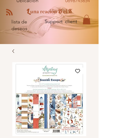
Ubicación
0698745854
L
B
K
una reación
el
Support client
lista de
deseos