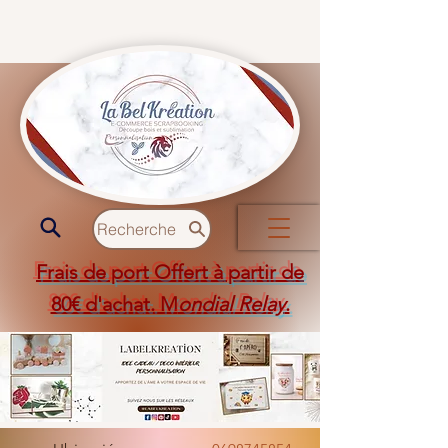
Recherche
Frais de port Offert à partir de
80€ d'achat. M
ondial Relay
.