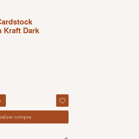
Cardstock
 Kraft Dark
o
ealizar compra