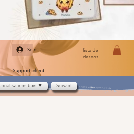
Se connecter
lista de
deseos
Support client
onnalisations bois ▼
Suivant