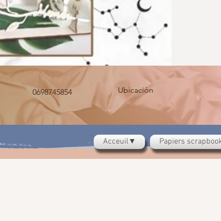
Ubicación
0698745854
Acceuil▼
Papiers scrapbo