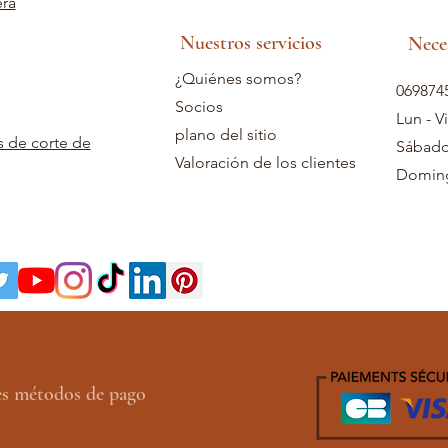
era
Nuestros servicios
Nece
¿Quiénes somos?
069874
Socios
Lun - V
plano del sitio
s de corte de
Sábado
Valoración de los clientes
Doming
es métodos de pago