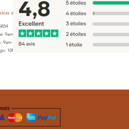
sitas ayuda
5854
ie: 9am - 5pm
: 9am - 1pm
o: 10h - 12h