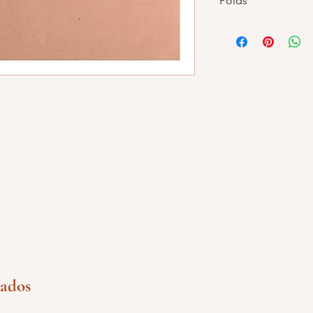
Poids
nados