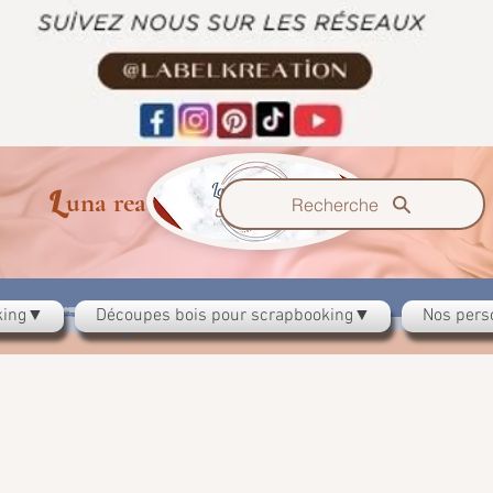
L
B
K
una reación
el
Recherche
oking▼
Découpes bois pour scrapbooking▼
Nos pers