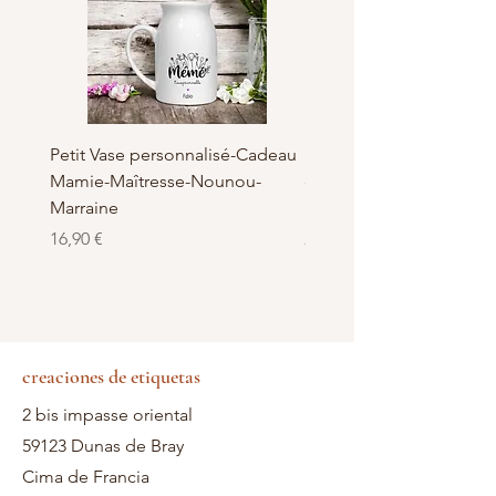
Petit Vase personnalisé-Cadeau
Pot à Biscuits personnali
Mamie-Maîtresse-Nounou-
céramique - Cadeau Ma
Marraine
Nounou-Maîtresse
Precio
Precio
16,90 €
23,50 €
creaciones de etiquetas
2 bis impasse oriental
59123 Dunas de Bray
Cima de Francia