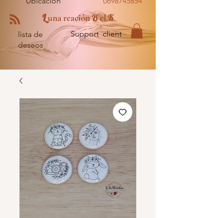
Ubicación
0698745854
L
B
K
una reación
el
Support client
lista de
deseos