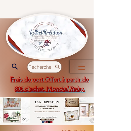
Recherche
Frais de port Offert à partir de
80€ d'achat. M
ondial Relay
.