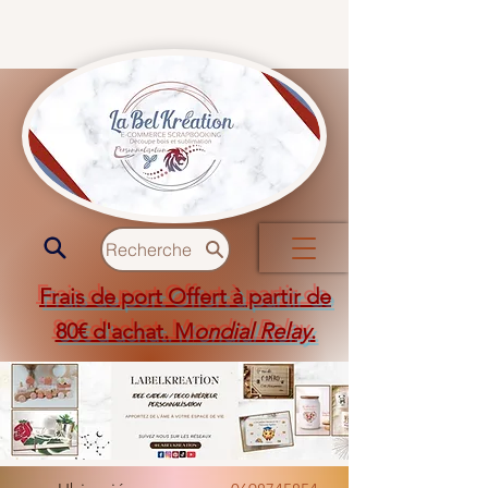
Recherche
Frais de port Offert à partir de
80€ d'achat. M
ondial Relay
.