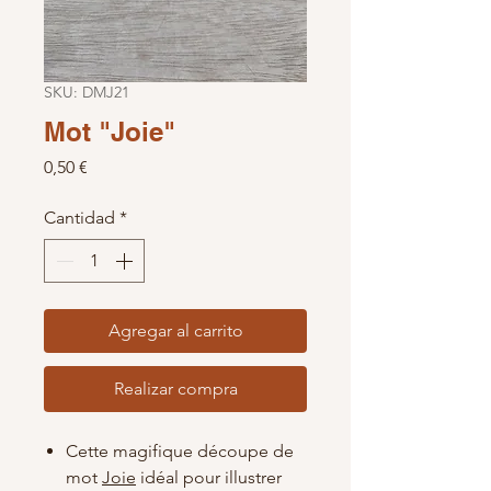
SKU: DMJ21
Mot "Joie"
Precio
0,50 €
Cantidad
*
Agregar al carrito
Realizar compra
Cette magifique découpe de
mot
Joie
idéal pour illustrer