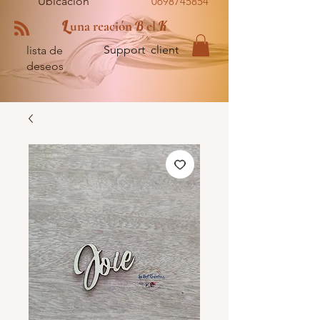
Ubicación
0698745854
L
B
K
una reación
el
Support client
lista de
deseos