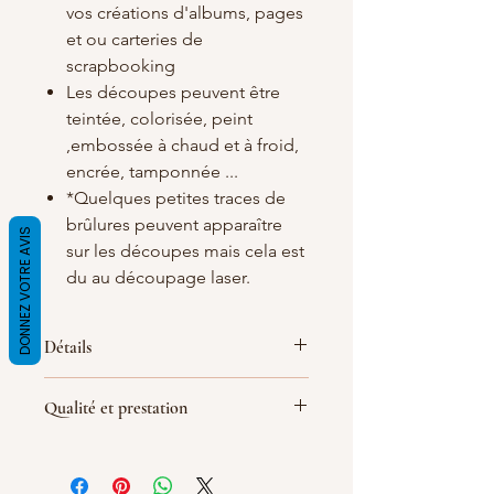
vos créations d'albums, pages
et ou carteries de
scrapbooking
Les découpes peuvent être
teintée, colorisée, peint
,embossée à chaud et à froid,
encrée, tamponnée ...
*Quelques petites traces de
brûlures peuvent apparaître
DONNEZ VOTRE AVIS
sur les découpes mais cela est
du au découpage laser.
Détails
Matières
: carton bois blanc/crème de
Qualité et prestation
1.5 d'épaisseur
Dimensions :
35X25mm
Par soucis de qualité de fabrication
(
les dimensions peuvent quelques
les découpes sont réalisé le jour de la
peu varier
)