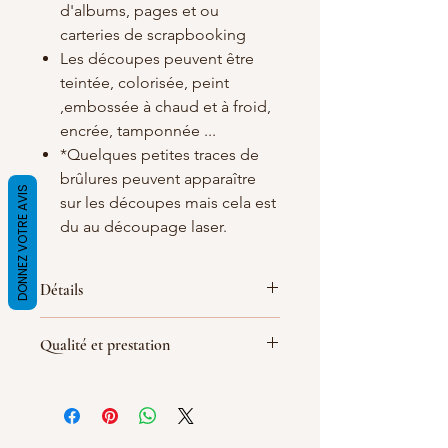
d'albums, pages et ou
carteries de scrapbooking
Les découpes peuvent être
teintée, colorisée, peint
,embossée à chaud et à froid,
encrée, tamponnée ...
*Quelques petites traces de
brûlures peuvent apparaître
DONNEZ VOTRE AVIS
sur les découpes mais cela est
du au découpage laser.
Détails
Matières
: carton bois blanc/crème de
Qualité et prestation
1.5 mm d'épaisseur
Dimensions :
80X30mm
Par soucis de qualité de fabrication
(
les dimensions peuvent quelque peu
les découpes sont réalisé le jour de la
varier
)
commande, le délai de livraison peut
Largeur : 8 cm
être rallongé d'une demi-journée