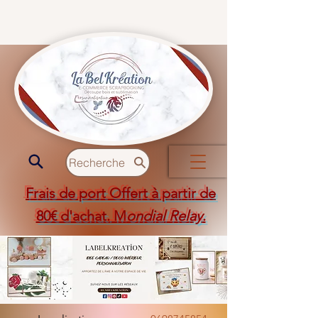
Recherche
Frais de port Offert à partir de
80€ d'achat. M
ondial Relay
.