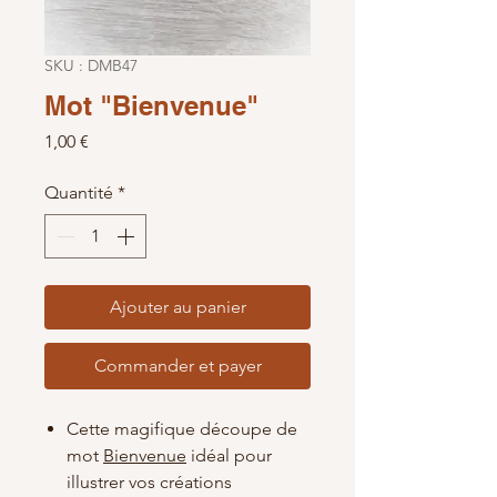
SKU : DMB47
Mot "Bienvenue"
Prix
1,00 €
Quantité
*
Ajouter au panier
Commander et payer
Cette magifique découpe de
mot
Bienvenue
idéal pour
illustrer vos créations