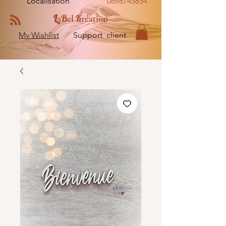
Localisation
0698745854
L
B
K
a
el
réation
My Wishlist
Support client