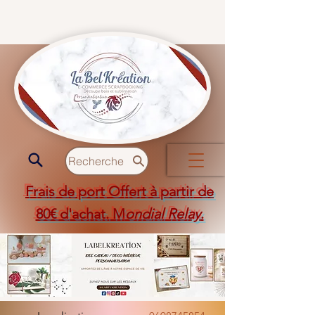
Recherche
Frais de port Offert à partir de
80€ d'achat. M
ondial Relay
.