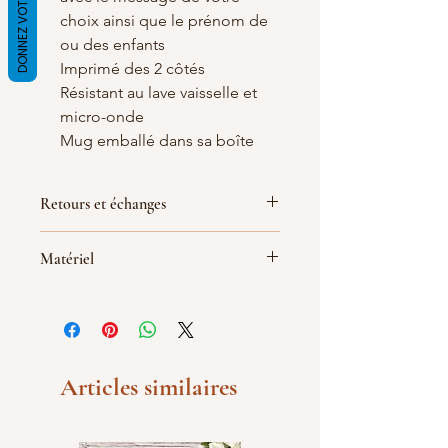
DONNEZ VOTRE AVIS
choix ainsi que le prénom de
ou des enfants
Imprimé des 2 côtés
Résistant au lave vaisselle et
micro-onde
Mug emballé dans sa boîte
Retours et échanges
Non acceptés
Matériel
Mais n'hésitez pas à me contacter en
cas de problème avec votre
Tasse en céramique
commande.
Hauteur : 95 mm, Ø 82 mm,
Diamètre : 80 mm
Volume environ 330 ml
Ce mug bénéficie d'un traitement
Articles similaires
premium et vous pouvez le passer
au lave vaisselle et au micro-onde
Personnalisé avec soin par Atelier