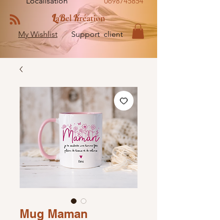
Localisation
0698745854
L
B
K
a
el
réation
My Wishlist
Support client
Mug Maman