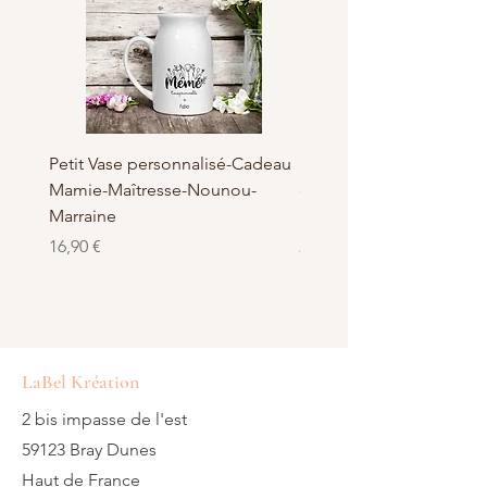
LaBelKreation
Petit Vase personnalisé-Cadeau
Pot à Biscuits personnali
Mamie-Maîtresse-Nounou-
céramique - Cadeau Ma
Marraine
Nounou-Maîtresse
Prix
Prix
16,90 €
23,50 €
LaBel Kréation
2 bis impasse de l'est
59123 Bray Dunes
Haut de France