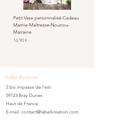
Petit Vase personnalisé-Cadeau
Pot à Biscuits personnali
Mamie-Maîtresse-Nounou-
céramique - Cadeau Ma
Marraine
Nounou-Maîtresse
Prix
Prix
16,90 €
23,50 €
LaBel Kréation
2 bis impasse de l'est
59123 Bray Dunes
Haut de France
E-mail:
contact@labelkreation.com