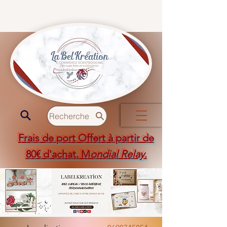
Recherche
Frais de port Offert à partir de
80€ d'achat. M
ondial Relay
.