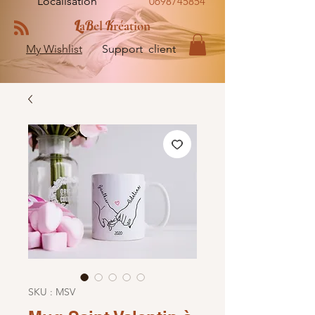
Localisation
0698745854
L
B
K
a
el
réation
My Wishlist
Support client
SKU : MSV