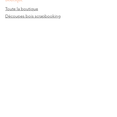
Toute la boutique
Découpes bois scrapbooking
Pochoirs
Papiers
Nos Mugs personnalisés
Embelissements
Nos idées cadeaux en bois gravure
Encres
Les promotions
Politique du magasin
Termes et conditions
Expédition et retours
Besoin d'aides