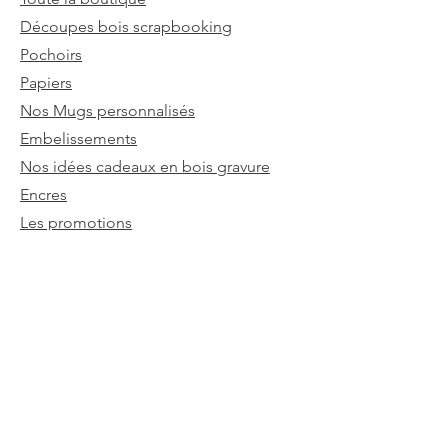
Découpes bois scrapbooking
Pochoirs
Papiers
Nos Mugs personnalisés
Embelissements
Nos idées cadeaux en bois gravure
Encres
Les promotions
Politique du magasin
Termes et conditions
Expédition et retours
Besoin d'aides