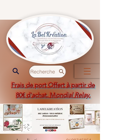
Recherche
Frais de port Offert à partir de
80€ d'achat. M
ondial Relay
.