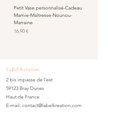
LaBelKréation designer by
VinceHScrap
Petit Vase personnalisé-Cadeau
Pot à Biscuits personnali
Mamie-Maîtresse-Nounou-
céramique - Cadeau Ma
Marraine
Nounou-Maîtresse
Prix
Prix
16,90 €
23,50 €
LaBel Kréation
2 bis impasse de l'est
59123 Bray Dunes
Haut de France
E-mail:
contact@labelkreation.com