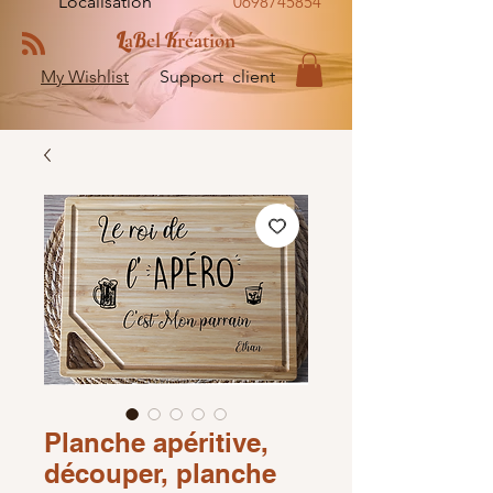
Localisation
0698745854
L
B
K
a
el
réation
My Wishlist
Support client
Planche apéritive,
découper, planche