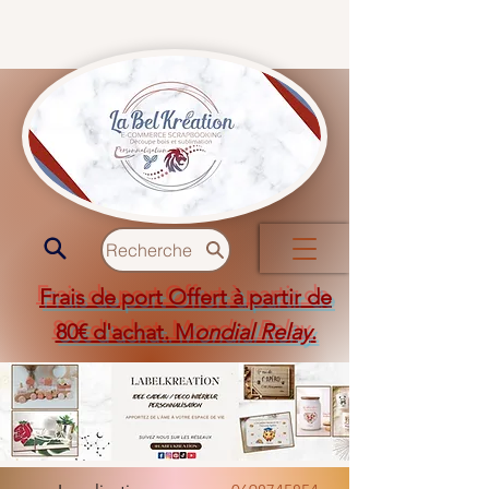
Recherche
Frais de port Offert à partir de
80€ d'achat. M
ondial Relay
.