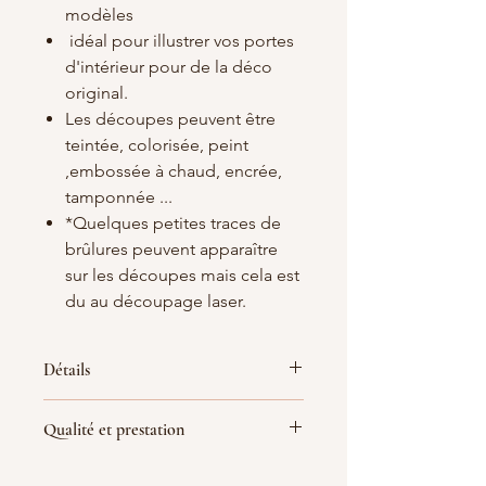
modèles
idéal pour illustrer vos portes
d'intérieur pour de la déco
original.
Les découpes peuvent être
teintée, colorisée, peint
,embossée à chaud, encrée,
tamponnée ...
*Quelques petites traces de
brûlures peuvent apparaître
sur les découpes mais cela est
du au découpage laser.
Détails
Matières
: Bois blanc/crème 3 mm
Qualité et prestation
d'épaisseur
Dimensions : 10x20, 12.5x25, 15x30
Par soucis de qualité de fabrication
Nous pouvons faire 5 type de police