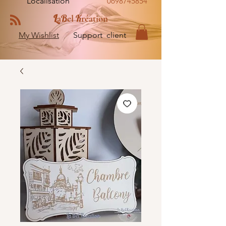
Localisation
0698745854
L
B
K
a
el
réation
My Wishlist
Support client