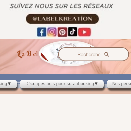
L
B
K
a
el
reation
Recherche
oking▼
Découpes bois pour scrapbooking▼
Nos pers