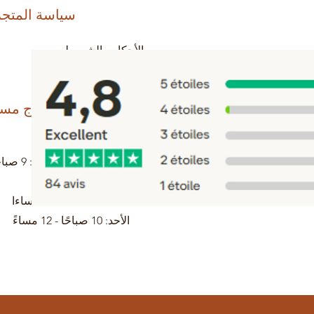
سياسة المتجر
الأحكام والشروط
الشحن والإرجاع
تحتاج مس
0698745854
مساءً
السبت: 9 صباحا - 1 مساءا
الأحد: 10 صباحًا - 12 مساءً