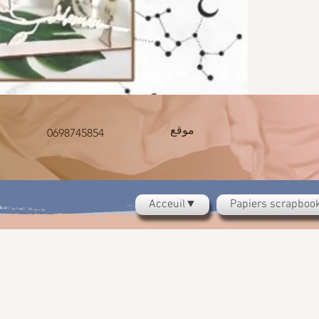
موقع
0698745854
Acceuil▼
Papiers scrapbo