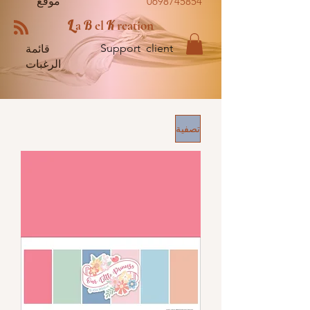
0698745854
موقع
L
B
K
a
el
reation
Support client
قائمة
الرغبات
تصفية