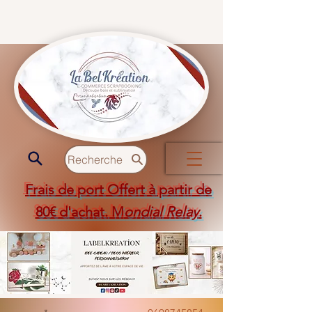
Recherche
Frais de port Offert à partir de
80€ d'achat. M
ondial Relay
.