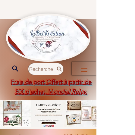
Recherche
Frais de port Offert à partir de
80€ d'achat. M
ondial Relay
.