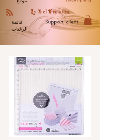
0698745854
موقع
L
B
K
a
el
reation
Support client
قائمة
الرغبات