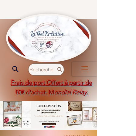
Recherche
Frais de port Offert à partir de
80€ d'achat. M
ondial Relay
.