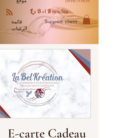
0698745854
موقع
L
B
K
a
el
reation
Support client
قائمة
الرغبات
E-carte Cadeau