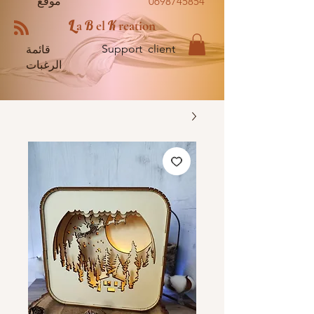
0698745854
موقع
L
B
K
a
el
reation
Support client
قائمة
الرغبات