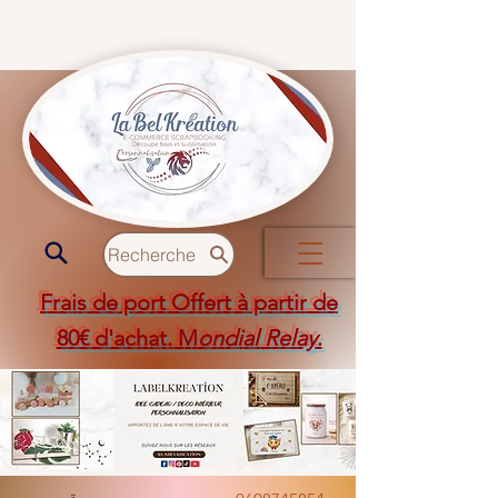
Recherche
Frais de port Offert à partir de
80€ d'achat. M
ondial Relay
.