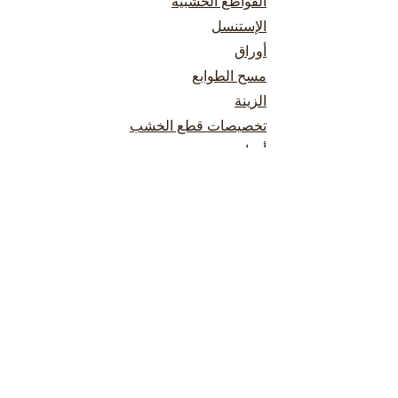
القواطع الخشبية
الإستنسل
أوراق
مسح الطوابع
الزينة
تخصيصات قطع الخشب
أحبار
أطقم
سياسة المتجر
الأحكام والشروط
الشحن والإرجاع
تحتاج مساعدة
0698745854
من الإثنين إلى الجمعة: 9 صباحًا - 5 مساءً