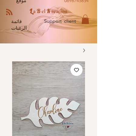
0698745854
موقع
L
B
K
a
el
reation
Support client
قائمة
الرغبات