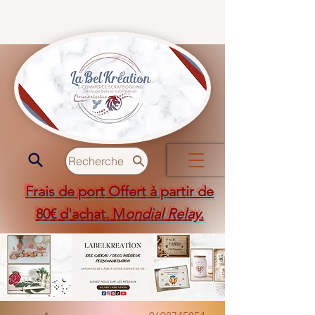
Recherche
Frais de port Offert à partir de
80€ d'achat. M
ondial Relay
.