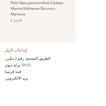
é - en
Petit Vase personnalisé-Cadeau
ie-
Mamie-Maîtresse-Nounou-
Marraine
السعر
إبداعات لابيل
الطريق المسدود رقم 2 مكرر
59123 براي ديونز
قمة فرنسا
بريد الالكتروني: