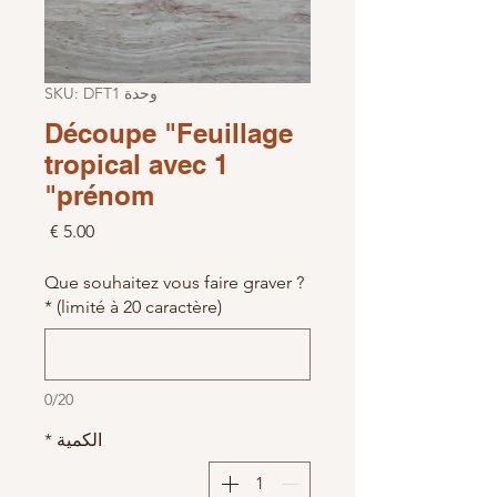
وحدة SKU: DFT1
Découpe "Feuillage
tropical avec 1
prénom"
السعر
Que souhaitez vous faire graver ?
*
(limité à 20 caractère)
0/20
الكمية
*