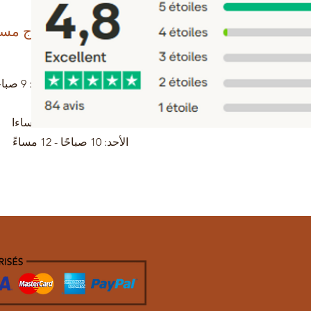
تحتاج مس
0698745854
مساءً
السبت: 9 صباحا - 1 مساءا
الأحد: 10 صباحًا - 12 مساءً