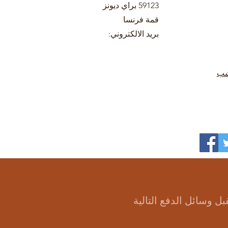
59123 براي ديونز
قمة فرنسا
بريد الالكتروني:
شب
بل وسائل الدفع التالية