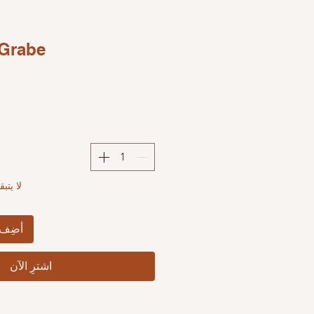
Grabe"
لا يت
أضِف 
اشترِ الآن