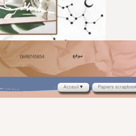
موقع
0698745854
Acceuil▼
Papiers scrapbo