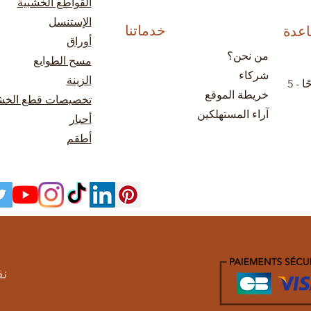
القواطع الخشبية
الإستنسل
خدماتنا
اعدة
أوراق
من نحن؟
مسح الطوابع
شركاء
الزينة
من الإثنين إلى الجمعة: 9 صباحًا - 5
خريطة الموقع
تخصيصات قطع الخ
آراء المستهلكين
أحبار
أطقم
نق