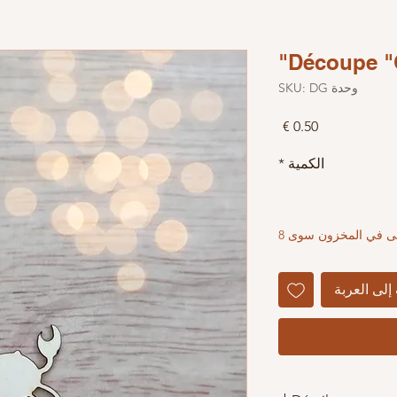
Découpe "
وحدة SKU: DG
السعر
الكمية
*
بقى في المخزون سوى 8
إلى العربة