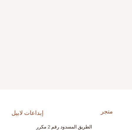
متجر
إبداعات لابيل
الطريق المسدود رقم 2 مكرر