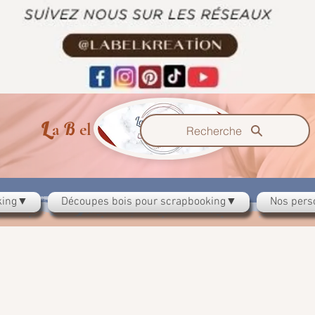
L
B
K
a
el
reation
Recherche
oking▼
Découpes bois pour scrapbooking▼
Nos pers