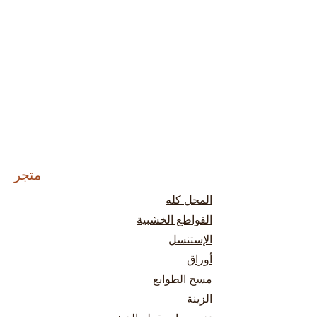
متجر
المحل كله
القواطع الخشبية
الإستنسل
أوراق
مسح الطوابع
الزينة