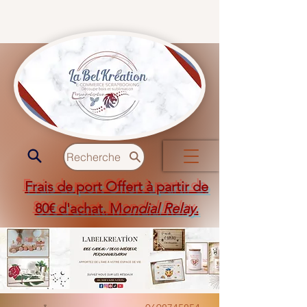
Recherche
Frais de port Offert à partir de
80€ d'achat. M
ondial Relay
.