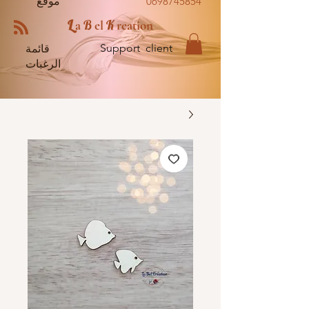
0698745854
موقع
L
B
K
a
el
reation
Support client
قائمة
الرغبات