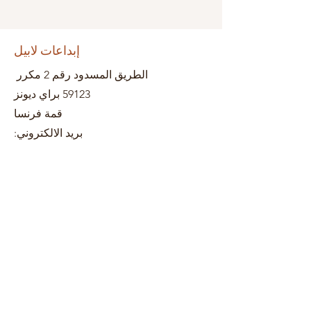
إبداعات لابيل
الطريق المسدود رقم 2 مكرر
59123 براي ديونز
قمة فرنسا
بريد الالكتروني: