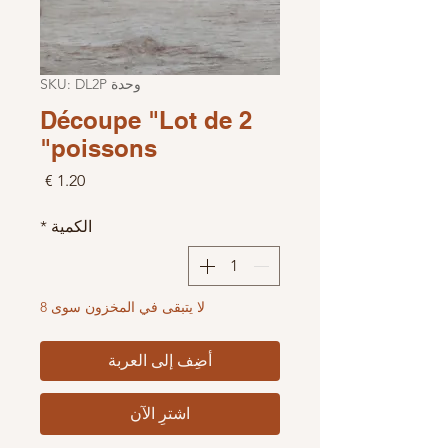
وحدة SKU: DL2P
Découpe "Lot de 2
poissons"
السعر
الكمية
*
لا يتبقى في المخزون سوى 8
أضِف إلى العربة
اشترِ الآن