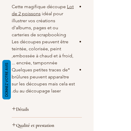
Cette magifique découpe
Lot
de 2 poissons
idéal pour
illustrer vos créations
d'albums, pages et ou
carteries de scrapbooking
Les découpes peuvent être
teintée, colorisée, peint
,embossée à chaud et à froid,
encrée, tamponnée ...
DONNEZ VOTRE AVIS
*Quelques petites traces de
brûlures peuvent apparaître
sur les découpes mais cela est
du au découpage laser.
Détails
Matières
: carton bois blanc/crème de
Qualité et prestation
1.5 d'épaisseur