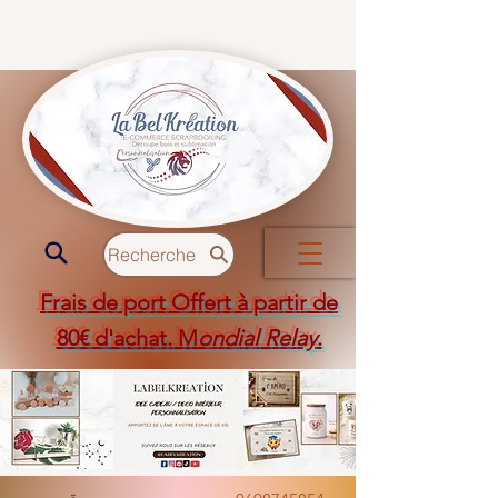
Recherche
Frais de port Offert à partir de
80€ d'achat. M
ondial Relay
.