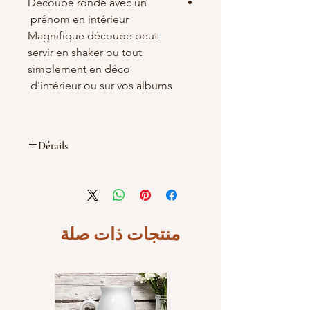
Découpe ronde avec un
prénom en intérieur
Magnifique découpe peut
servir en shaker ou tout
simplement en déco
d'intérieur ou sur vos albums
Détails
Diamétre 70mm(7cm) ,100
mm(10cm), 150 mm (15cm) ,200
mm(20cm) au choix
Matières : carton bois blanc/crème
de 1.5mm ou 3mm d'épaisseur
منتجات ذات صلة
*Quelques petites traces de
brûlures peuvent apparaître sur
les découpes mais cela est du au
découpage laser.
Fabrication Française et