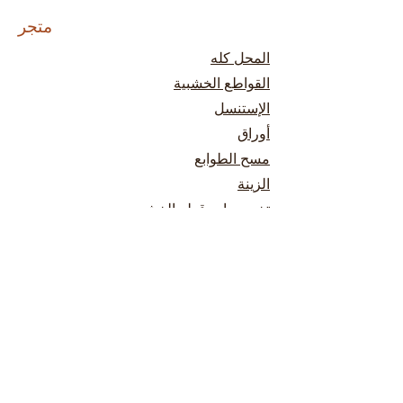
متجر
المحل كله
القواطع الخشبية
الإستنسل
أوراق
مسح الطوابع
الزينة
تخصيصات قطع الخشب
أحبار
أطقم
سياسة المتجر
الأحكام والشروط
الشحن والإرجاع
تحتاج مساعدة