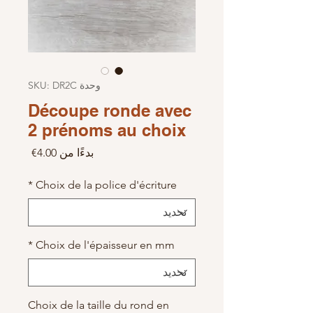
وحدة SKU: DR2C
Découpe ronde avec
2 prénoms au choix
سعر الب
بدءًا من
4.00€
*
Choix de la police d'écriture
*
Choix de l'épaisseur en mm
Choix de la taille du rond en