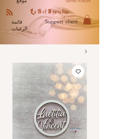
0698745854
موقع
L
B
K
a
el
reation
Support client
قائمة
الرغبات